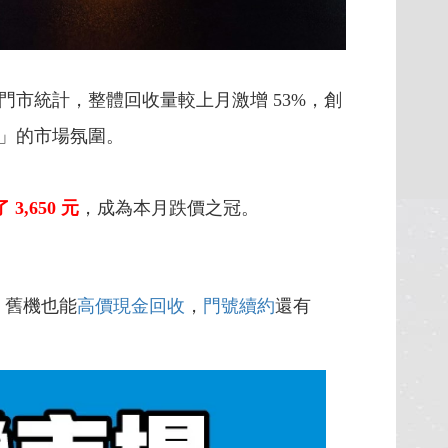
市統計，整體回收量較上月激增 53%，創
」的市場氛圍。
,650 元
，成為本月跌價之冠。
，舊機也能
高價現金回收
，
門號續約
還有