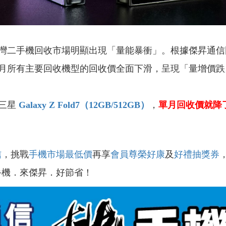
灣二手機回收市場明顯出現「量能暴衝」。根據傑昇通信門
月所有主要回收機型的回收價全面下滑，呈現「量增價跌
是三星
Galaxy Z Fold7（12GB/512GB）
，
單月回收價就降了 3
信
，挑戰
手機市場最低價
再享
會員尊榮好康
及
好禮抽獎券
手機．來傑昇．好節省！