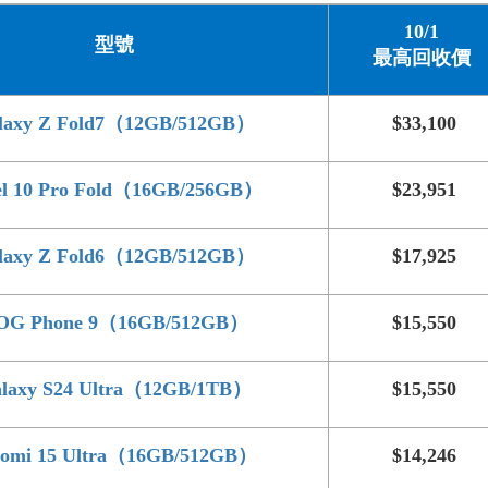
10/1
型號
最高回收價
laxy Z Fold7（12GB/512GB）
$33,100
el 10 Pro Fold（16GB/256GB）
$23,951
laxy Z Fold6（12GB/512GB）
$17,925
OG Phone 9（16GB/512GB）
$15,550
laxy S24 Ultra（12GB/1TB）
$15,550
aomi 15 Ultra（16GB/512GB）
$14,246