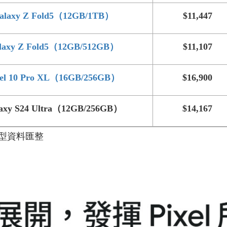
alaxy Z Fold5（12GB/1TB）
$11,447
laxy Z Fold5（12GB/512GB）
$11,107
xel 10 Pro XL（16GB/256GB）
$16,900
axy S24 Ultra（12GB/256GB）
$14,167
型資料匯整