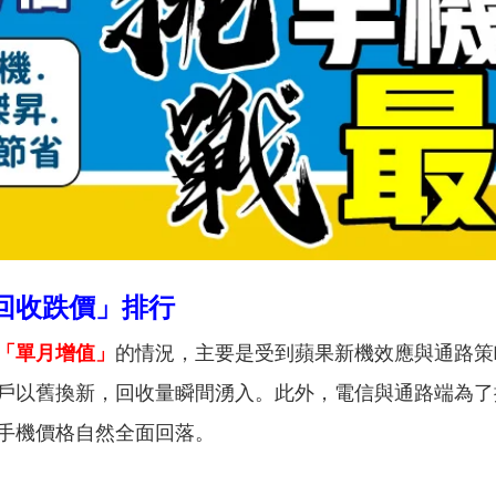
回收跌價」排行
現「單月增值」
的情況，主要是受到蘋果新機效應與通路策略共
戶以舊換新，回收量瞬間湧入。此外，電信與通路端為了
手機價格自然全面回落。