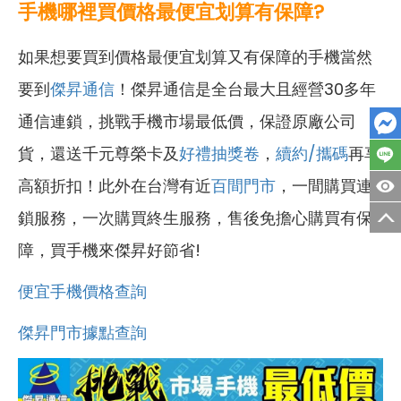
手機哪裡買價格最便宜划算有保障?
如果想要買到價格最便宜划算又有保障的手機當然
要到
傑昇通信
！傑昇通信是全台最大且經營30多年
通信連鎖，挑戰手機市場最低價，保證原廠公司
貨，還送千元尊榮卡及
好禮抽獎卷
，
續約/攜碼
再享
高額折扣！此外在台灣有近
百間門市
，一間購買連
鎖服務，一次購買終生服務，售後免擔心購買有保
障，買手機來傑昇好節省!
便宜手機價格查詢
傑昇門市據點查詢