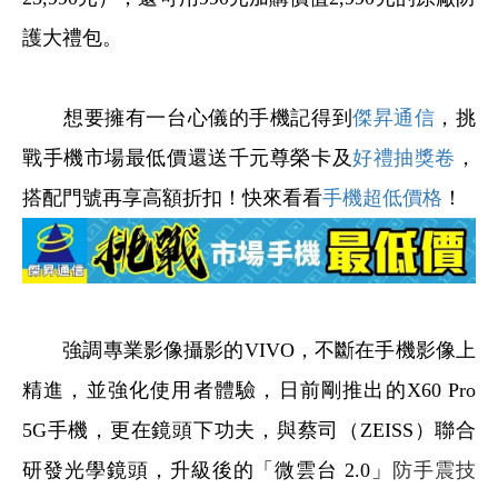
護大禮包。
想要擁有一台心儀的手機記得到
傑昇通信
，挑
戰手機市場最低價還送千元尊榮卡及
好禮抽獎卷
，
搭配門號再享高額折扣！快來看看
手機超低價格
！
強調專業影像攝影的VIVO，不斷在手機影像上
精進，並強化使用者體驗，日前剛推出的X60 Pro
5G手機，更在鏡頭下功夫，與蔡司（ZEISS）聯合
研發光學鏡頭，升級後的「微雲台 2.0」
防手震技