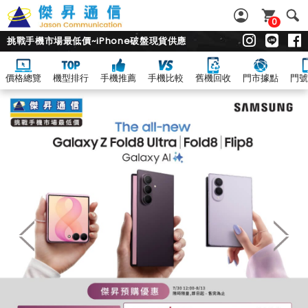
0
挑戰手機市場最低價~iPhone破盤現貨供應
價格總覽
機型排行
手機推薦
手機比較
舊機回收
門市據點
門號