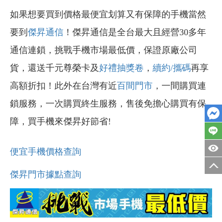
如果想要買到價格最便宜划算又有保障的手機當然
要到
傑昇通信
！傑昇通信是全台最大且經營30多年
通信連鎖，挑戰手機市場最低價，保證原廠公司
貨，還送千元尊榮卡及
好禮抽獎卷
，
續約/攜碼
再享
高額折扣！此外在台灣有近
百間門市
，一間購買連
鎖服務，一次購買終生服務，售後免擔心購買有保
障，買手機來傑昇好節省!
便宜手機價格查詢
傑昇門市據點查詢