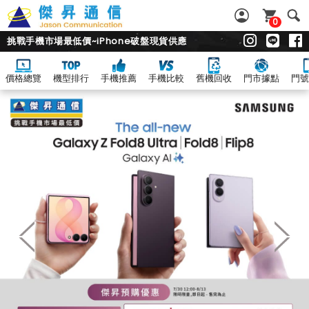
0
挑戰手機市場最低價~iPhone破盤現貨供應
價格總覽
機型排行
手機推薦
手機比較
舊機回收
門市據點
門號