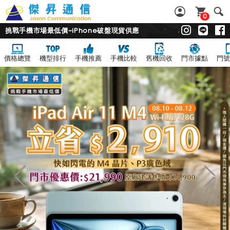
0
挑戰手機市場最低價~iPhone破盤現貨供應
價格總覽
機型排行
手機推薦
手機比較
舊機回收
門市據點
門號