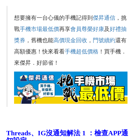
想要擁有一台心儀的手機記得到
傑昇通信
，挑
戰
手機市場最低價
再享
會員尊榮好康
及
好禮抽
獎券
，舊機也能
高價現金回收
，
門號續約
還有
高額優惠！快來看看
手機超低價格
！買手機．
來傑昇．好節省！
Threads
、IG沒通知解
法 1 ：檢查APP通