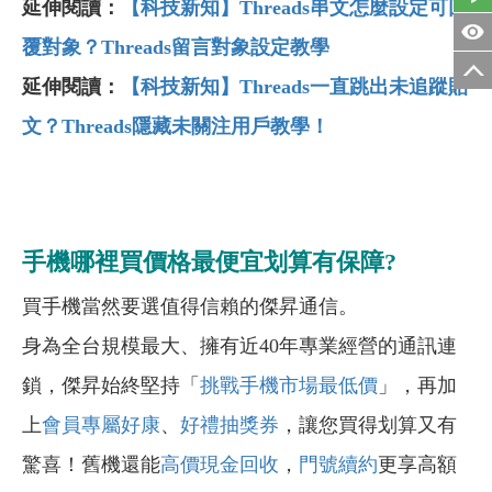
延伸閱讀：
【科技新知】Threads
串文怎麼設定可回
覆對象？Threads
留言對象設定教學
延伸閱讀：
【科技新知】Threads
一直跳出未追蹤貼
文？Threads
隱藏未關注用戶教學！
手機哪裡買價格最便宜划算有保障?
買手機當然要選值得信賴的傑昇通信。
身為全台規模最大、擁有近40年專業經營的通訊連
鎖，傑昇始終堅持「
挑戰手機市場最低價
」，再加
上
會員專屬好康
、
好禮抽獎券
，讓您買得划算又有
驚喜！舊機還能
高價現金回收
，
門號續約
更享高額