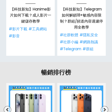
x
【科技新知】Hanime影
【科技新知】Telegram
6
片如何下載？成人影片一
如何解鎖18+敏感內容限
數
鍵儲存教學
制？群組/頻道內容過濾停
用全教學
#影片下載
#工具網站
事
#社群軟體
#隱私安全
#影音
#社群小編
#網路熱議
#Telegram
#群組
暢銷排行榜