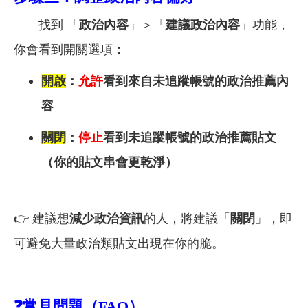
找到 「
政治內容
」＞「
建議政治內容
」功能，
你會看到開關選項：
開啟
：
允許
看到來自未追蹤帳號的政治推薦內
容
關閉
：
停止
看到未追蹤帳號的政治推薦貼文
（你的貼文串會更乾淨）
👉
建議想
減少政治資訊
的人，將建議「
關閉
」，即
可避免大量政治類貼文出現在你的脆。
❓
常見問題（FAQ）