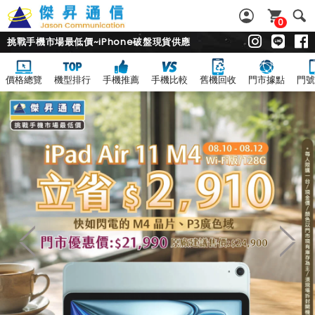
0
挑戰手機市場最低價~iPhone破盤現貨供應
價格總覽
機型排行
手機推薦
手機比較
舊機回收
門市據點
門號