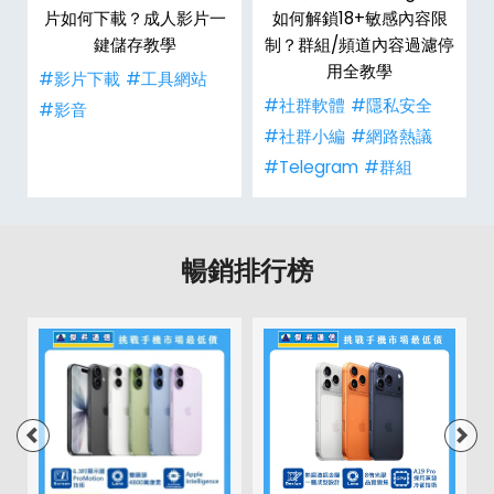
6
片如何下載？成人影片一
如何解鎖18+敏感內容限
數
鍵儲存教學
制？群組/頻道內容過濾停
用全教學
#影片下載
#工具網站
事
#社群軟體
#隱私安全
#影音
#社群小編
#網路熱議
#Telegram
#群組
暢銷排行榜