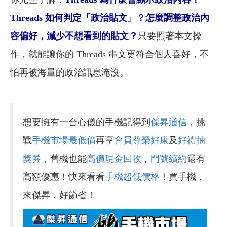
Threads 如何判定「政治貼文」？怎麼調整政治內
容偏好，減少不想看到的貼文？
只要照著本文操
作，就能讓你的 Threads 串文更符合個人喜好，不
怕再被海量的政治訊息淹沒。
想要擁有一台心儀的手機記得到
傑昇通信
，挑
戰
手機市場最低價
再享
會員尊榮好康
及
好禮抽
獎券
，舊機也能
高價現金回收
，
門號續約
還有
高額優惠！快來看看
手機超低價格
！買手機．
來傑昇．好節省！