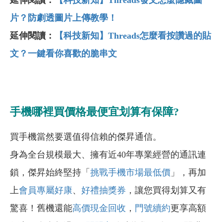
延伸閱讀：
【科技新知】Threads發文怎麼隱藏圖
片？防劇透圖片上傳教學！
延伸閱讀：
【科技新知】Threads怎麼看按讚過的貼
文？一鍵看你喜歡的脆串文
手機哪裡買價格最便宜划算有保障?
買手機當然要選值得信賴的傑昇通信。
身為全台規模最大、擁有近40年專業經營的通訊連
鎖，傑昇始終堅持「
挑戰手機市場最低價
」，再加
上
會員專屬好康
、
好禮抽獎券
，讓您買得划算又有
驚喜！舊機還能
高價現金回收
，
門號續約
更享高額