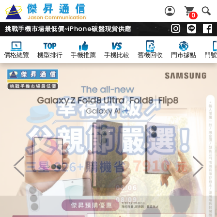
0
挑戰手機市場最低價~iPhone破盤現貨供應
價格總覽
機型排行
手機推薦
手機比較
舊機回收
門市據點
門號