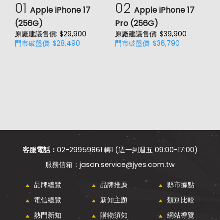
01
02
Apple iPhone 17
Apple iPhone 17
(256G)
Pro (256G)
(
原廠建議售價: $29,900
原廠建議售價: $39,900
原
門市破盤價: $28,490
門市破盤價: $36,790
門
客服電話：
02-29959861 轉1 (週一到週五 09:00-17:00)
jason.service@jyes.com.tw
品牌總覽
品牌推薦
縣市據點
電信總覽
新知主題
類別比較
熱門新知
購物須知
網站導覽