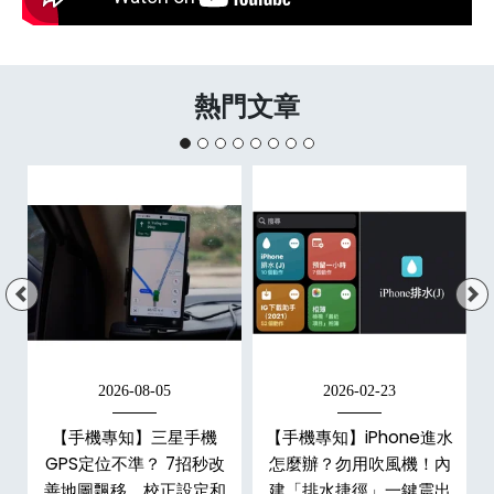
熱門文章
2026-08-05
2026-02-23
白
【手機專知】三星手機
【手機專知】iPhone進水
關
GPS定位不準？ 7招秒改
怎麼辦？勿用吹風機！內
整
善地圖飄移、校正設定和
建「排水捷徑」一鍵震出