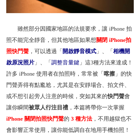
雖然部分
因
國家地區的法規要求，讓
iPhone
拍
照不能完全靜音，但其他地區如果想
關閉
iPhone拍
照快門聲
，可以透過「
開啟靜音模式
」、「
相機開
啟原況照片
」、
「
調整音量鍵
」這3種方法來達成！
許多 iPhone 使用者在拍照時，常常被「
喀擦
」的快
門聲弄得有點尷尬，尤其是在安靜場合、拍文件、
或不想引起旁人注意的時候
，
突
如其來的
快門聲
會
讓你瞬間
被眾人行注目禮
，
本篇將帶你一次掌握
iPhone 關閉拍照快門聲
的
3 種方法
，不用越獄也不
會影響正常使用，讓你能低調
自在地
用手機拍照！