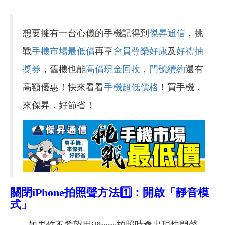
想要擁有一台心儀的手機記得到
傑昇通信
，挑
戰
手機市場最低價
再享
會員尊榮好康
及
好禮抽
獎券
，舊機也能
高價現金回收
，
門號續約
還有
高額優惠！快來看看
手機超低價格
！買手機．
來傑昇．好節省！
關閉iPhone拍照聲方法1️⃣：
開啟「靜音模
式」