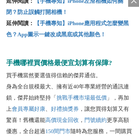
延伸閱讀：
【手機專知】iPhone左滑相機如何關
閉？防止誤觸打開相機！
延伸閱讀：
【手機專知】iPhone應用程式怎麼變黑
色？App圖示一鍵改成黑底或其他顏色！
手機哪裡買價格最便宜划算有保障?
買手機當然要選值得信賴的傑昇通信。
身為全台規模最大、擁有近40年專業經營的通訊連
鎖，傑昇始終堅持「
挑戰手機市場最低價
」，再加
上
會員專屬好康
、
好禮抽獎券
，讓您買得划算又有
驚喜！舊機還能
高價現金回收
，
門號續約
更享高額
優惠，全台超過
150間門市
隨時為您服務，一間購買