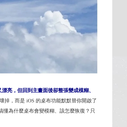
又漂亮，但回到主畫面後卻整張變成模糊、
掉，而是 iOS 的桌布功能默默替你開啟了
搞懂為什麼桌布會變模糊、該怎麼恢復？只