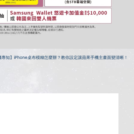
機專知】iPhone桌布模糊怎麼辦？教你設定讓蘋果手機主畫面變清晰！