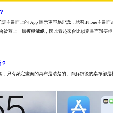
？
了讓主畫面上的 App 圖示更容易辨識，就替iPhone主畫
會被蓋上一層
模糊濾鏡
，因此看起來會比鎖定畫面還要糊
晰？
布後，只有鎖定畫面的桌布是清楚的、而解鎖後的桌布卻是