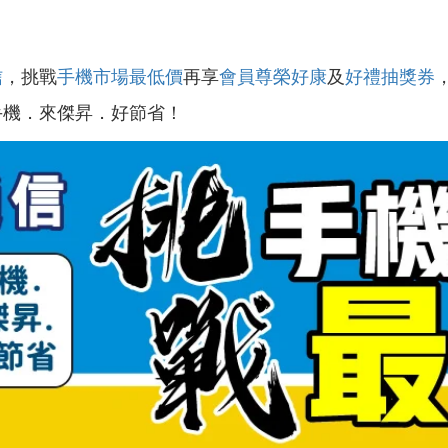
信
，挑戰
手機市場最低價
再享
會員尊榮好康
及
好禮抽獎券
手機．來傑昇．好節省！