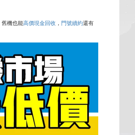
，舊機也能
高價現金回收
，
門號續約
還有