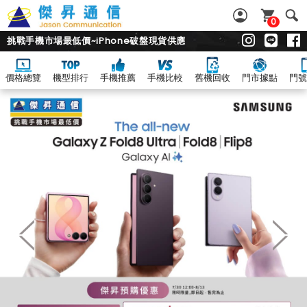
0
挑戰手機市場最低價~iPhone破盤現貨供應
價格總覽
機型排行
手機推薦
手機比較
舊機回收
門市據點
門號