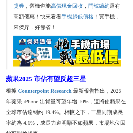
獎券
，舊機也能
高價現金回收
，
門號續約
還有
高額優惠！快來看看
手機超低價格
！買手機．
來傑昇．好節省！
蘋果2025 市佔有望反超三星
根據
Counterpoint Research
最新報告指出，2025
年蘋果 iPhone 出貨量可望年增 10%，這將使蘋果在
全球市佔達到約 19.4%。相較之下，三星同期成長
率約為 4.6%，成長力道明顯不如蘋果，市場地位因