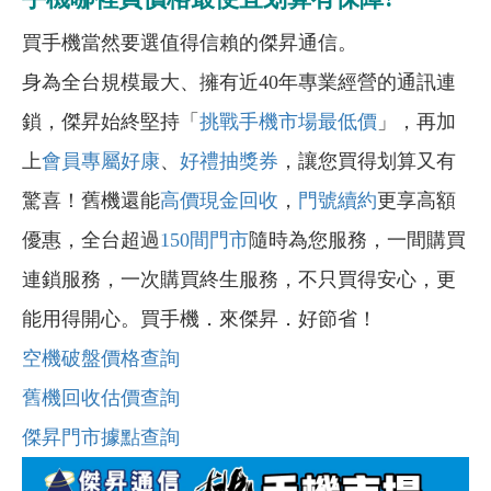
買手機當然要選值得信賴的傑昇通信。
身為全台規模最大、擁有近40年專業經營的通訊連
鎖，傑昇始終堅持「
挑戰手機市場最低價
」，再加
上
會員專屬好康
、
好禮抽獎券
，讓您買得划算又有
驚喜！舊機還能
高價現金回收
，
門號續約
更享高額
優惠，全台超過
150間門市
隨時為您服務，一間購買
連鎖服務，一次購買終生服務，不只買得安心，更
能用得開心。買手機．來傑昇．好節省！
空機破盤價格查詢
舊機回收估價查詢
傑昇門市據點查詢