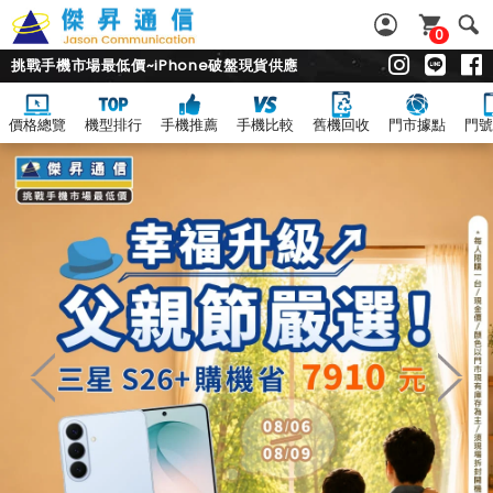
0
挑戰手機市場最低價~iPhone破盤現貨供應
價格總覽
機型排行
手機推薦
手機比較
舊機回收
門市據點
門號