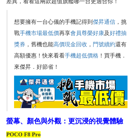
差異，看看這兩款超值旗艦哪一台更適合你！
想要擁有一台心儀的手機記得到
傑昇通信
，挑
戰
手機市場最低價
再享
會員尊榮好康
及
好禮抽
獎券
，舊機也能
高價現金回收
，
門號續約
還有
高額優惠！快來看看
手機超低價格
！買手機．
來傑昇．好節省！
螢幕、顏色與外觀：更沉浸的視覺體驗
POCO F8 Pro