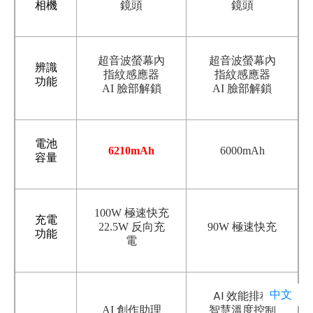
相機
鏡頭
鏡頭
超音波螢幕內
超音波螢幕內
辨識
指紋感應器
指紋感應器
功能
AI 臉部解鎖
AI 臉部解鎖
電池
6210mAh
6000mAh
容量
100W 極速快充
充電
22.5W 反向充
90W 極速快充
功能
電
中文
AI 效能排程
智慧溫度控制
AI 創作助理