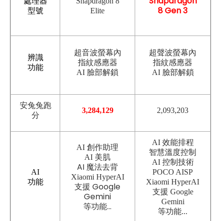
Snapdragon
處理器
Snapdragon 8
8 Gen 3
型號
Elite
超音波螢幕內
超聲波螢幕內
辨識
指紋感應器
指紋感應器
功能
AI 臉部解鎖
AI 臉部解鎖
安兔兔跑
3,284,129
2,093,203
分
AI 效能排程
AI 創作助理
智慧溫度控制
AI 美肌
AI 控制技術
AI 魔法去背
AI
POCO AISP
Xiaomi HyperAI
功能
Xiaomi HyperAI
支援 Google
支援 Google
Gemini
Gemini
等功能...
等功能...