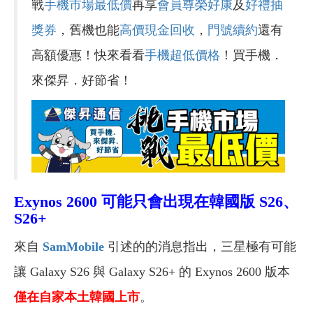
戰
手機市場最低價
再享
會員尊榮好康
及
好禮抽
獎券
，舊機也能
高價現金回收
，
門號續約
還有
高額優惠！快來看看
手機超低價格
！買手機．
來傑昇．好節省！
Exynos 2600 可能只會出現在韓國版 S26、
S26+
來自
SamMobile
引述的的消息指出，三星極有可能
讓 Galaxy S26 與 Galaxy S26+ 的 Exynos 2600 版本
僅在自家本土韓國上市
。