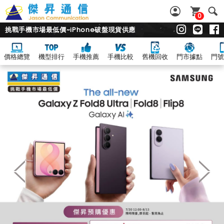
0
挑戰手機市場最低價~iPhone破盤現貨供應
價格總覽
機型排行
手機推薦
手機比較
舊機回收
門市據點
門號