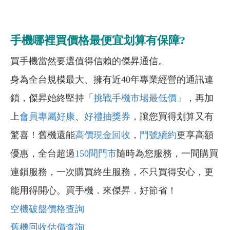
手機哪裡買價格最便宜划算有保障?
買手機當然要選值得信賴的傑昇通信。
身為全台規模最大、擁有近40年專業經營的通訊連
鎖，傑昇始終堅持「
挑戰手機市場最低價
」，再加
上
會員專屬好康
、
好禮抽獎券
，讓您買得划算又有
驚喜！舊機還能
高價現金回收
，
門號續約
更享高額
優惠，全台超過
150間門市
隨時為您服務，一間購買
連鎖服務，一次購買終生服務，不只買得安心，更
能用得開心。買手機．來傑昇．好節省！
空機破盤價格查詢
舊機回收估價查詢