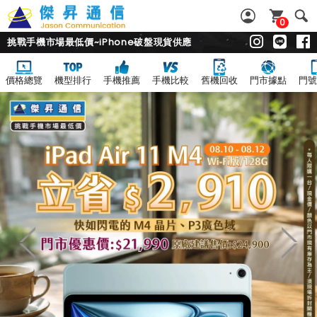
0
挑戰手機市場最低價~iPhone破盤現貨供應
價格總覽
機型排行
手機推薦
手機比較
舊機回收
門市據點
門號