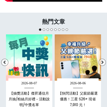
熱門文章
2026-08-07
2026-08-06
現
【抽獎活動】傑昇通信月
【快閃活動】父親節嚴選
機
月抽/粉絲月好禮－活動說
優惠！三星 S26+ 現省
明/中獎名單
7,910 元！