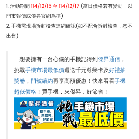
1. 活動期間
114/12/15 至 114/12/17
(當日價格若有變動，以
門市報價或傑昇官網為準)
2. 手機需現場拆封檢查連網確認(如不配合拆封檢查，恕不
出售)
想要擁有一台心儀的手機記得到
傑昇通信
，
挑戰
手機市場最低價
還送千元尊榮卡及
好禮抽
獎卷
，
門號續約
再享高額優惠！快來看看
手機
超低價格
！買手機．來傑昇．好節省！