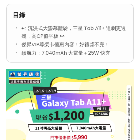
目錄
👀 沉浸式大螢幕體驗，三星 Tab A11+ 追劇更過
癮，高CP值平板 👀
傑昇VIP尊榮卡優惠內容！好禮獎不完！
續航力：7,040mAh 大電量＋25W 快充