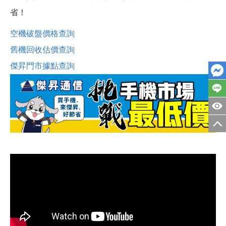
省！
空機破盤價格查詢
舊機回收估價查詢
傑昇門市據點查詢