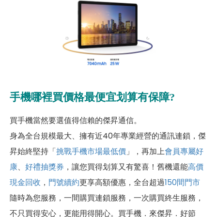
手機哪裡買價格最便宜划算有保障?
買手機當然要選值得信賴的傑昇通信。
身為全台規模最大、擁有近40年專業經營的通訊連鎖，傑
昇始終堅持「
挑戰手機市場最低價
」，再加上
會員專屬好
康
、
好禮抽獎券
，讓您買得划算又有驚喜！舊機還能
高價
現金回收
，
門號續約
更享高額優惠，全台超過
150間門市
隨時為您服務，一間購買連鎖服務，一次購買終生服務，
不只買得安心，更能用得開心。買手機．來傑昇．好節