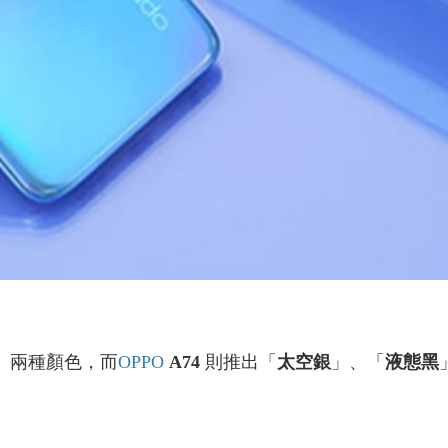
」兩種顏色，而
OPPO
A74
則推出「
太空銀
」、「
液態黑