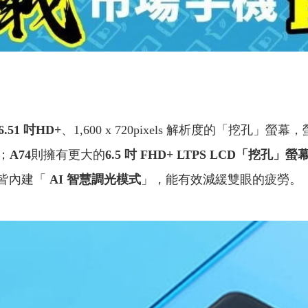
6.51 吋
HD+
、1,600 x 720pixels 解析度的「挖孔」螢
；
A74
則擁有更大的
6.5 吋 FHD+ LTPS LCD「挖孔」螢
者皆內建「
AI 智慧調光模式
」，能有效減緩雙眼的疲勞。