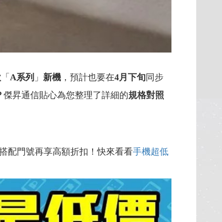
款
「
A系列
」
新機
，預計也要在
4月下旬
同步
？
傑昇通信貼心為您整理了詳細的
規格對照
搭配門號再享高額折扣！快來看看
手機超低