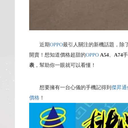
近期
OPPO
最引人關注的新機話題，除
開賣！想知道價格超甜的
OPPO
A54
、
A74
手
表
，幫助你一眼就可以看懂！
想要擁有一台心儀的手機記得到
傑昇通
價格
！