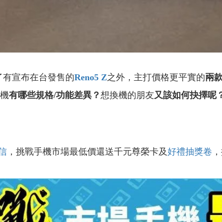
了有宣布在台發售的
Reno5 Z
之外，主打價格更平實的
兩
機
有哪些規格/功能差異？
想換機的朋友
又該如何抉擇呢
信
，挑戰手機市場最低價還送千元尊榮卡及
好禮抽獎卷
，