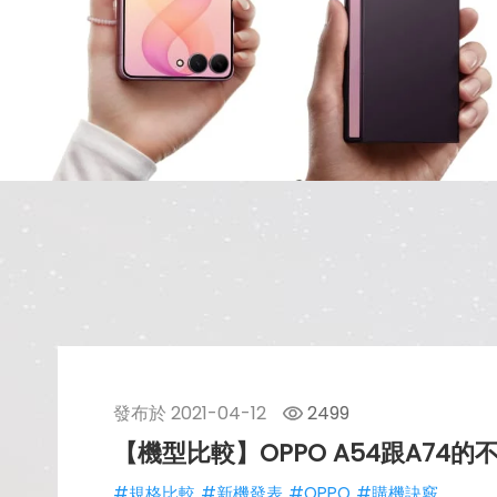
發布於
2021-04-12
2499
【機型比較】OPPO A54跟A7
#規格比較
#新機發表
#OPPO
#購機訣竅