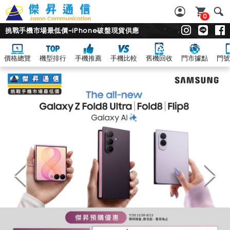
0
挑戰手機市場最低價~iPhone破盤現貨供應
價格總覽
機型排行
手機推薦
手機比較
舊機回收
門市據點
門號