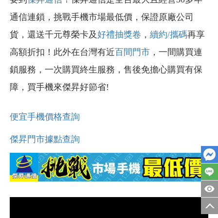
通信連鎖，挑戰手機市場最低價，保證原廠公司
貨，還送千元尊榮卡及
好禮抽獎卷
，
續約/攜碼
再享
高額折扣！此外在台灣有近
百間門市
，一間購買連
鎖服務，一次購買終生服務，售後免擔心購買有保
障，買手機來傑昇好節省!
便宜手機價格查詢
傑昇門市據點查詢