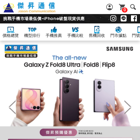
0
挑戰手機市場最低價~iPhone破盤現貨供應
價格總覽
機型排行
手機推薦
手機比較
舊機回收
門市據點
門號