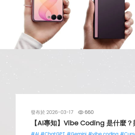
發布於
2026-03-17
660
【AI專知】Vibe Coding 是什
#AI
#ChatGPT
#Gemini
#vibe coding
#Curs