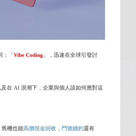
名詞：「
Vibe Coding
」，迅速在全球引發討
質？以及在 AI 浪潮下，企業與個人該如何應對這
，舊機也能
高價現金回收
，
門號續約
還有