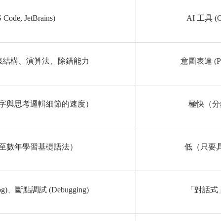
 Code, JetBrains)
AI 工具 (Cu
據結構、演算法、除錯能力
意圖表達 (
字與思考邏輯細節的速度）
極快（分
至數年學習基礎語法）
低（只要
)、斷點調試 (Debugging)
「對話式