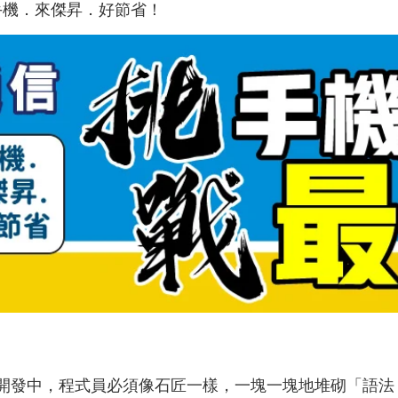
手機．來傑昇．好節省！
統開發中，程式員必須像石匠一樣，一塊一塊地堆砌「語法（