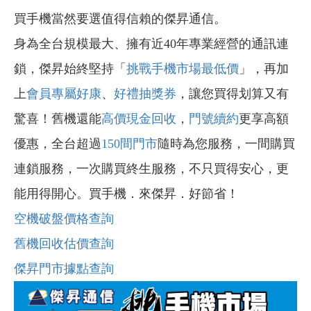
買手機當然要選值得信賴的傑昇通信。
身為全台規模最大、擁有近40年專業經營的通訊連
鎖，傑昇始終堅持「
挑戰手機市場最低價
」，再加
上
會員專屬好康
、
好禮抽獎券
，讓您買得划算又有
驚喜！舊機還能
高價現金回收
，
門號續約
更享高額
優惠，全台超過
150間門市
隨時為您服務，一間購買
連鎖服務，一次購買終生服務，不只買得安心，更
能用得開心。買手機．來傑昇．好節省！
空機破盤價格查詢
舊機回收估價查詢
傑昇門市據點查詢