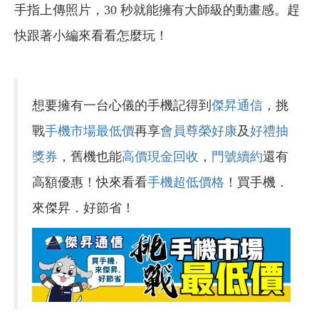
手指上傳照片，30 秒就能擁有大師級的動畫感。趕
快跟著小編來看看怎麼玩！
想要擁有一台心儀的手機記得到
傑昇通信
，挑
戰
手機市場最低價
再享
會員尊榮好康
及
好禮抽
獎券
，舊機也能
高價現金回收
，
門號續約
還有
高額優惠！快來看看
手機超低價格
！買手機．
來傑昇．好節省！