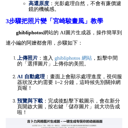
高還原度
：光影處理自然，不會有廉價濾
鏡的機械感。
3
步驟把照片變「宮崎駿畫風」教學
ghibliphotos
網站的 AI圖片生成器，操作簡單到
連小編的阿嬤都會用，步驟如下：
上傳照片
：進入
ghibliphotos 網站
，點擊中間
的「選擇圖片」上傳你的美照。
AI
自動處理
：畫面上會顯示處理進度，視伺服
器狀況大約需要 1~2 分鐘，這時候先別關掉網
頁喔！
預覽與下載
：完成後點擊下載圖示，會在新分
頁開啟大圖，按右鍵「儲存圖片」就大功告成
啦！