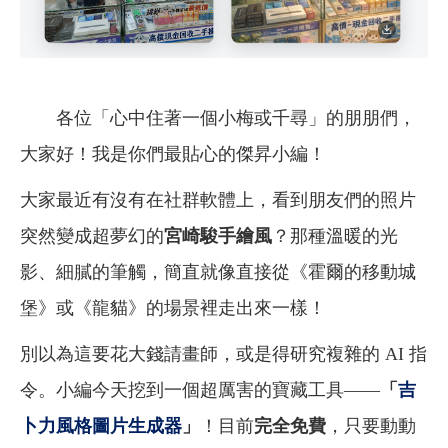
各位「心中住著一個小梅或千尋」的朋朋們，
大家好！我是你們最貼心的傑昇小編！
大家最近有沒有在社群軟體上，看到朋友們的照片
突然變成超夢幻的
宮崎駿手繪風
？那種溫暖的光
影、細膩的筆觸，簡直就像直接從《霍爾的移動城
堡》或《龍貓》的場景裡走出來一樣！
別以為這要花大錢請畫師，或是得研究複雜的 AI 指
令。小編今天挖到一個超厲害的寶藏工具——
「
吉
卜力風格圖片生成器
」
！目前
完全免費
，只要動動