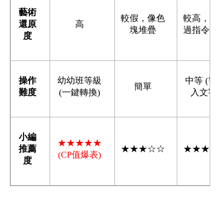
藝術
較假，像色
較高，可
還原
高
塊堆疊
過指令調
度
操作
幼幼班等級
中等 (需
簡單
難度
(一鍵轉換)
入文字)
小編
★★★★★
推薦
★★★☆☆
★★★★
(CP
值爆表)
度