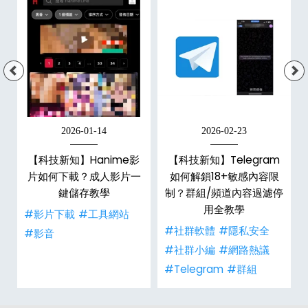
2026-01-14
2026-02-23
【科技新知】Hanime影
【科技新知】Telegram
戶
片如何下載？成人影片一
如何解鎖18+敏感內容限
鍵儲存教學
制？群組/頻道內容過濾停
用全教學
#影片下載
#工具網站
#社群軟體
#隱私安全
#影音
#社群小編
#網路熱議
#Telegram
#群組