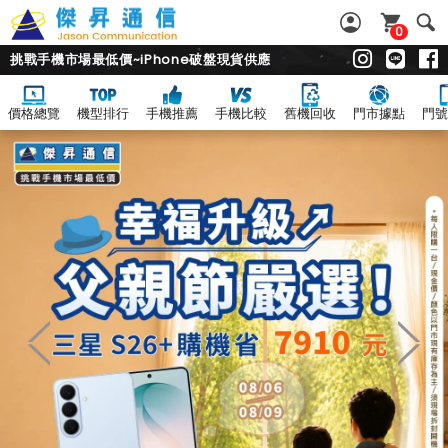
0
挑戰手機市場最低價~iPhone破盤現貨供應
價格總覽
機型排行
手機推薦
手機比較
舊機回收
門市據點
門號