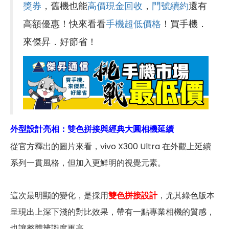
獎券
，舊機也能
高價現金回收
，
門號續約
還有
高額優惠！快來看看
手機超低價格
！買手機．
來傑昇．好節省！
外型設計亮相：雙色拼接與經典大圓相機延續
從官方釋出的圖片來看，vivo X300 Ultra 在外觀上延續
系列一貫風格，但加入更鮮明的視覺元素。
這次最明顯的變化，是採用
雙色拼接設計
，尤其綠色版本
呈現出上深下淺的對比效果，帶有一點專業相機的質感，
也讓整體辨識度更高。