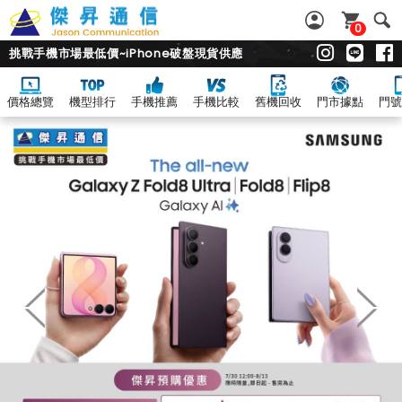
0
挑戰手機市場最低價~iPhone破盤現貨供應
價格總覽
機型排行
手機推薦
手機比較
舊機回收
門市據點
門號