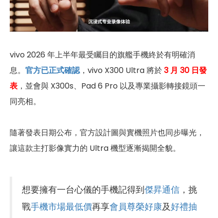
vivo 2026 年上半年最受矚目的旗艦手機終於有明確消
息。
官方已正式確認
，vivo X300 Ultra 將於
3 月 30 日發
表
，並會與 X300s、Pad 6 Pro 以及專業攝影轉接鏡頭一
同亮相。
隨著發表日期公布，官方設計圖與實機照片也同步曝光，
讓這款主打影像實力的 Ultra 機型逐漸揭開全貌。
想要擁有一台心儀的手機記得到
傑昇通信
，挑
戰
手機市場最低價
再享
會員尊榮好康
及
好禮抽