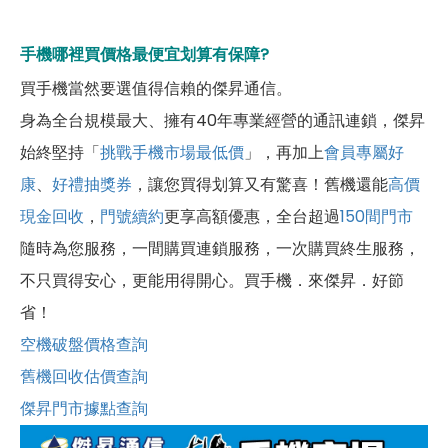
手機哪裡買價格最便宜划算有保障?
買手機當然要選值得信賴的傑昇通信。
身為全台規模最大、擁有40年專業經營的通訊連鎖，傑昇
始終堅持「
挑戰手機市場最低價
」，再加上
會員專屬好
康
、
好禮抽獎券
，讓您買得划算又有驚喜！舊機還能
高價
現金回收
，
門號續約
更享高額優惠，全台超過
150間門市
隨時為您服務，一間購買連鎖服務，一次購買終生服務，
不只買得安心，更能用得開心。買手機．來傑昇．好節
省！
空機破盤價格查詢
舊機回收估價查詢
傑昇門市據點查詢