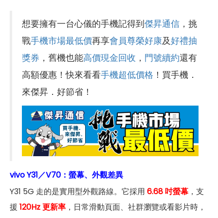
想要擁有一台心儀的手機記得到
傑昇通信
，挑
戰
手機市場最低價
再享
會員尊榮好康
及
好禮抽
獎券
，舊機也能
高價現金回收
，
門號續約
還有
高額優惠！快來看看
手機超低價格
！買手機．
來傑昇．好節省！
vivo Y31／V70：螢幕、外觀差異
Y31 5G 走的是實用型外觀路線。它採用
6.68 吋螢幕
，支
援
120Hz 更新率
，日常滑動頁面、社群瀏覽或看影片時，