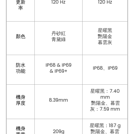
更新
120 Hz
120 Hz
率
星曜黑
丹砂紅
顏色
艷陽金
青黛綠
暮雲灰
防水
IP68 & IP69
IP68、IP69
功能
& IP69+
星曜黑：7.40
機身
mm
8.39mm
厚度
艷陽金、暮雲
灰：7.59 mm
星曜黑：187 g
機身
209g
艷陽金、暮雲