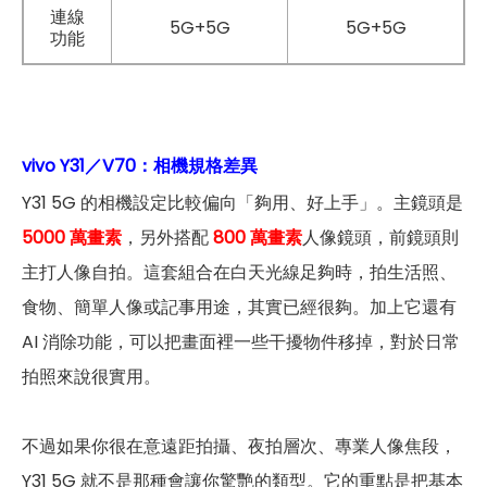
連線
5G+5G
5G+5G
功能
vivo Y31／V70：相機規格差異
Y31 5G 的相機設定比較偏向「夠用、好上手」。主鏡頭是
5000 萬畫素
，另外搭配
800 萬畫素
人像鏡頭，前鏡頭則
主打人像自拍。這套組合在白天光線足夠時，拍生活照、
食物、簡單人像或記事用途，其實已經很夠。加上它還有
AI 消除功能，可以把畫面裡一些干擾物件移掉，對於日常
拍照來說很實用。
不過如果你很在意遠距拍攝、夜拍層次、專業人像焦段，
Y31 5G 就不是那種會讓你驚艷的類型。它的重點是把基本