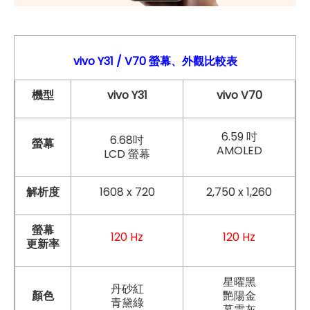
vivo Y31
/ V70
螢幕、外觀比較表
機型
vivo Y31
vivo V70
6.59 吋
6.68吋
螢幕
AMOLED
LCD 螢幕
解析度
1608 x 720
2,750 x 1,260
螢幕
120 Hz
120 Hz
更新率
星曜黑
丹砂紅
顏色
艷陽金
青黛綠
暮雲灰