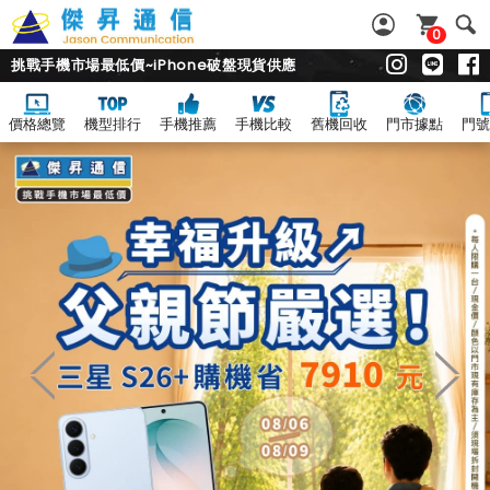
0
挑戰手機市場最低價~iPhone破盤現貨供應
價格總覽
機型排行
手機推薦
手機比較
舊機回收
門市據點
門號