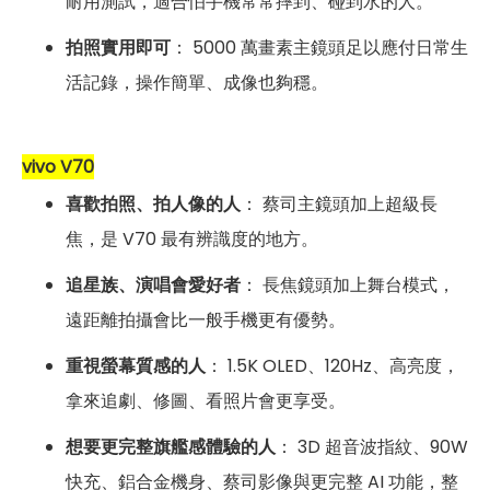
耐用測試，適合怕手機常常摔到、碰到水的人。
拍照實用即可
： 5000 萬畫素主鏡頭足以應付日常生
活記錄，操作簡單、成像也夠穩。
vivo V70
喜歡拍照、拍人像的人
： 蔡司主鏡頭加上超級長
焦，是 V70 最有辨識度的地方。
追星族、演唱會愛好者
： 長焦鏡頭加上舞台模式，
遠距離拍攝會比一般手機更有優勢。
重視螢幕質感的人
： 1.5K OLED、120Hz、高亮度，
拿來追劇、修圖、看照片會更享受。
想要更完整旗艦感體驗的人
： 3D 超音波指紋、90W
快充、鋁合金機身、蔡司影像與更完整 AI 功能，整