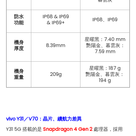
防水
IP68 & IP69
IP68、IP69
功能
& IP69+
星曜黑：7.40 mm
機身
8.39mm
艷陽金、暮雲灰：
厚度
7.59 mm
星曜黑：187 g
機身
209g
艷陽金、暮雲灰：
重量
194 g
vivo Y31／V70：晶片、續航力差異
Y31 5G 搭載的是
Snapdragon 4 Gen 2
處理器，採用