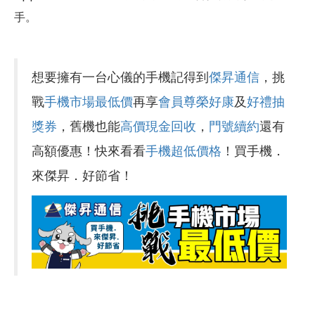
手。
想要擁有一台心儀的手機記得到
傑昇通信
，挑
戰
手機市場最低價
再享
會員尊榮好康
及
好禮抽
獎券
，舊機也能
高價現金回收
，
門號續約
還有
高額優惠！快來看看
手機超低價格
！買手機．
來傑昇．好節省！