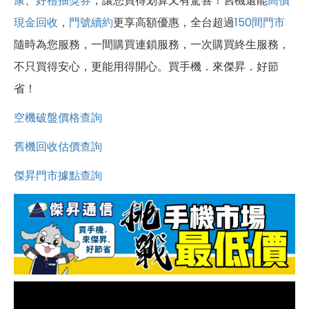
康
、
好禮抽獎券
，讓您買得划算又有驚喜！舊機還能
高價
現金回收
，
門號續約
更享高額優惠，全台超過
150間門市
隨時為您服務，一間購買連鎖服務，一次購買終生服務，
不只買得安心，更能用得開心。買手機．來傑昇．好節
省！
空機破盤價格查詢
舊機回收估價查詢
傑昇門市據點查詢