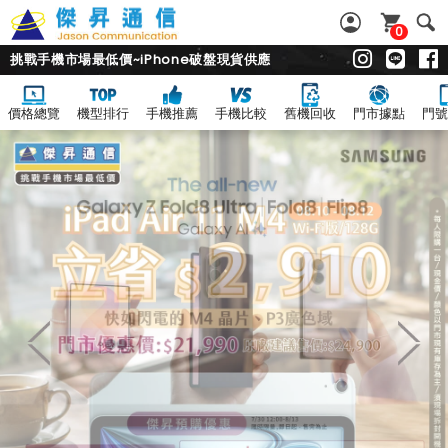
0
挑戰手機市場最低價~iPhone破盤現貨供應
價格總覽
機型排行
手機推薦
手機比較
舊機回收
門市據點
門號