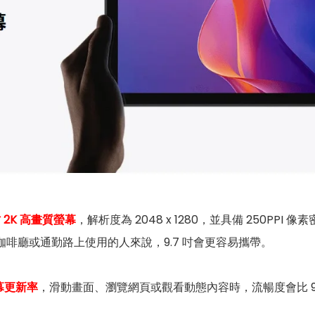
 吋 2K 高畫質螢幕
，解析度為 2048 x 1280，並具備 250PP
、咖啡廳或通勤路上使用的人來說，9.7 吋會更容易攜帶。
螢幕更新率
，滑動畫面、瀏覽網頁或觀看動態內容時，流暢度會比 90