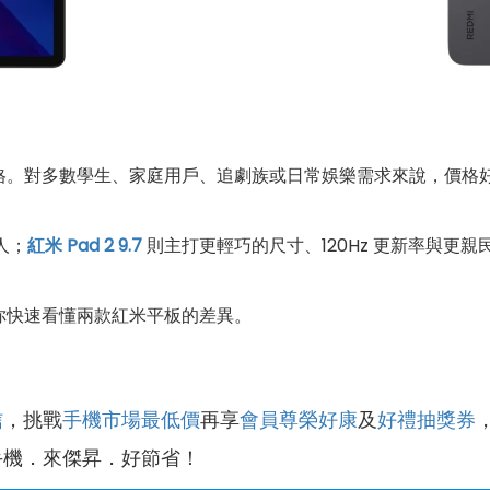
格。對多數學生、家庭用戶、追劇族或日常娛樂需求來說，價格
人；
紅米 Pad 2 9.7
則主打更輕巧的尺寸、120Hz 更新率與更
你快速看懂兩款紅米平板的差異。
信
，挑戰
手機市場最低價
再享
會員尊榮好康
及
好禮抽獎券
手機．來傑昇．好節省！