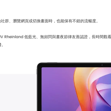
動社群、瀏覽網頁或切換畫面時，也能保有不錯的流暢度。
過 TÜV Rheinland 低藍光、無頻閃與晝夜節律友善認證，長
潑。