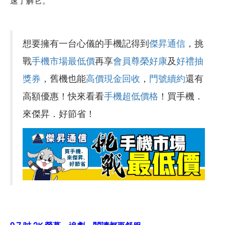
速了解它。
想要擁有一台心儀的手機記得到
傑昇通信
，挑
戰
手機市場最低價
再享
會員尊榮好康
及
好禮抽
獎券
，舊機也能
高價現金回收
，
門號續約
還有
高額優惠！快來看看
手機超低價格
！買手機．
來傑昇．好節省！