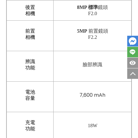
後置
8MP 標準
鏡頭
相機
F2.0
前置
5MP
前置鏡頭
相機
F2.2
辨識
臉部辨識
功能
電池
7,600 mAh
容量
充電
18W
功能