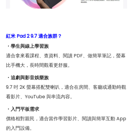
紅米 Pad 2 9.7 適合族群？
・學生與線上學習族
適合拿來看課程、查資料、閱讀 PDF、做簡單筆記，螢幕
比手機大，長時間觀看更舒服。
・追劇與影音娛樂族
9.7 吋 2K 螢幕搭配雙喇叭，適合在房間、客廳或通勤時觀
看影片、YouTube 與串流內容。
・入門平板需求
價格相對親民，適合當作學習影片、閱讀與簡單互動 App
的入門設備。