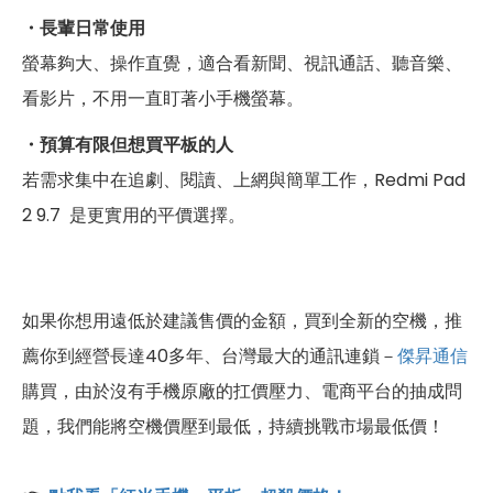
・長輩日常使用
螢幕夠大、操作直覺，適合看新聞、視訊通話、聽音樂、
看影片，不用一直盯著小手機螢幕。
・預算有限但想買平板的人
若需求集中在追劇、閱讀、上網與簡單工作，Redmi Pad
2 9.7 是更實用的平價選擇。
如果你想用遠低於建議售價的金額，買到全新的空機，推
薦你到經營長達40多年、台灣最大的通訊連鎖－
傑昇通信
購買，由於沒有手機原廠的扛價壓力、電商平台的抽成問
題，我們能將空機價壓到最低，持續挑戰市場最低價！