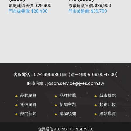
原廠建議售價: $29,900
原廠建議售價: $39,900
原
門市破盤價: $28,490
門市破盤價: $36,790
門
價
客服電話：
02-29959861 轉1 (週一到週五 09:00-17:00)
jason.service@jyes.com.tw
品牌總覽
品牌推薦
縣市據點
電信總覽
新知主題
類別比較
熱門新知
購物須知
網站導覽
傑昇通信 ALL RIGHTS RESERVED.