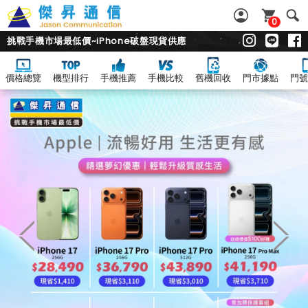
0
挑戰手機市場最低價~iPhone破盤現貨供應
價格總覽
機型排行
手機推薦
手機比較
舊機回收
門市據點
門號