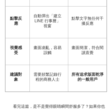
自動彈出「建立
點擊反
點擊文字無任何干
LINE
行事曆」
應
擾反應
視窗
視覺感
畫面凌亂，容易
畫面簡潔，符合閱
受
誤觸
讀直覺
建議對
需要頻繁記錄行
所有追求版面乾淨
象
程的商務人士
的一般用戶
看完這篇，是不是覺得眼睛瞬間舒服多了？如果你也