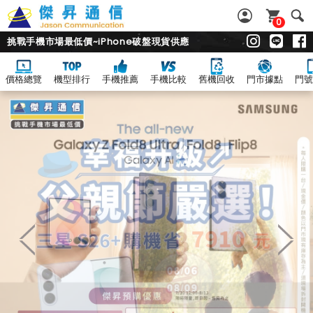
0
挑戰手機市場最低價~iPhone破盤現貨供應
價格總覽
機型排行
手機推薦
手機比較
舊機回收
門市據點
門號