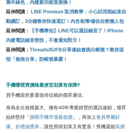
萬年綠色，內建新功能直接換！
延伸閱讀：
LINE Premium 取消教學：小心試用期結束自
動續訂，3分鐘教你快速退訂！內含相簿/備份自救懶人包
延伸閱讀：
【手機專知】LINE可以通話錄音了！iPhone
內建電話錄音密技，不會通知對方！
延伸閱讀：
Threads/IG/FB分享連結會跳出帳號？教你這
招「無痕分享」防帳號暴露！
手機哪裡買價格最便宜划算有保障?
買手機當然要選值得信賴的傑昇通信。
身為全台規模最大、擁有40年專業經營的通訊連鎖，傑昇
始終堅持「
挑戰手機市場最低價
」，再加上
會員專屬好
康
、
好禮抽獎券
，讓您買得划算又有驚喜！舊機還能
高價