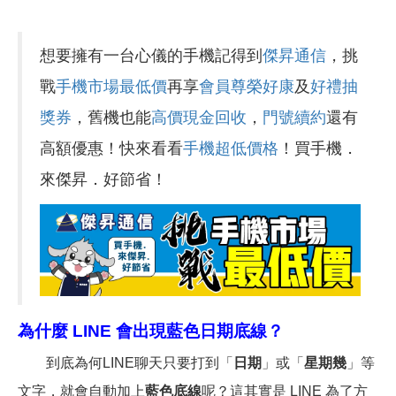
想要擁有一台心儀的手機記得到
傑昇通信
，挑
戰
手機市場最低價
再享
會員尊榮好康
及
好禮抽
獎券
，舊機也能
高價現金回收
，
門號續約
還有
高額優惠！快來看看
手機超低價格
！買手機．
來傑昇．好節省！
為什麼 LINE 會出現藍色日期底線？
到底為何LINE聊天只要打到「
日期
」或「
星期幾
」等
文字，就會自動加上
藍色底線
呢？這其實是 LINE 為了方