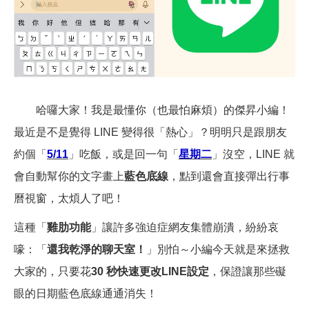
哈囉大家！我是最懂你（也最怕麻煩）的傑昇小編！
最近是不是覺得 LINE 變得很「熱心」？明明只是跟朋友
約個「
5/11
」吃飯，或是回一句「
星期二
」沒空，LINE 就
會自動幫你的文字畫上
藍色底線
，點到還會直接彈出行事
曆視窗，太煩人了吧！
這種「
雞肋功能
」讓許多強迫症網友集體崩潰，紛紛哀
嚎：「
還我乾淨的聊天室！
」別怕～小編今天就是來拯救
大家的，只要花
30 秒快速更改LINE設定
，保證讓那些礙
眼的日期藍色底線通通消失！