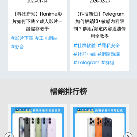
2026-01-14
2026-02-23
【科技新知】Hanime影
【科技新知】Telegram
戶
片如何下載？成人影片一
如何解鎖18+敏感內容限
鍵儲存教學
制？群組/頻道內容過濾停
用全教學
#影片下載
#工具網站
#社群軟體
#隱私安全
#影音
#社群小編
#網路熱議
#Telegram
#群組
暢銷排行榜