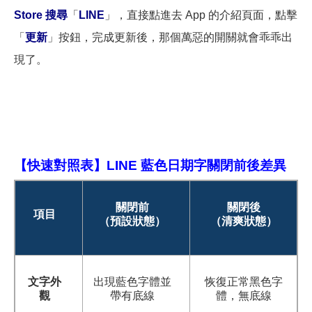
Store 搜尋
「
LINE
」，直接點進去 App 的介紹頁面，點擊
「
更新
」按鈕，完成更新後，那個萬惡的開關就會乖乖出
現了。
【快速對照表】
LINE
藍色日期字關閉前後差異
關閉前
關閉後
項目
（預設狀態）
（清爽狀態）
文字外
出現藍色字體並
恢復正常黑色字
觀
帶有底線
體，無底線