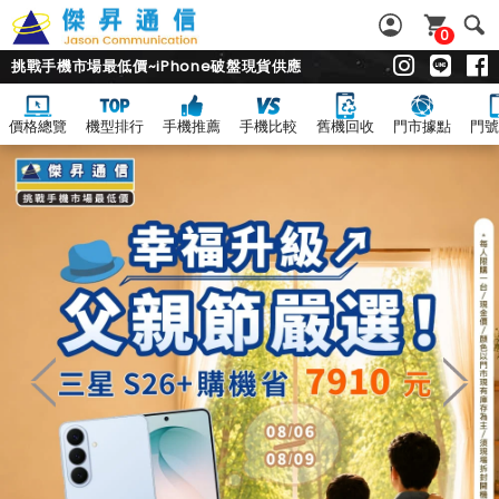
0
挑戰手機市場最低價~iPhone破盤現貨供應
價格總覽
機型排行
手機推薦
手機比較
舊機回收
門市據點
門號