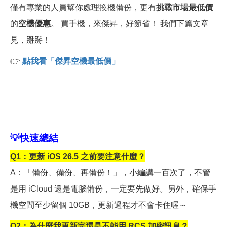
僅有專業的人員幫你處理換機備份，更有
挑戰市場最低價
的
空機優惠
。 買手機，來傑昇，好節省！ 我們下篇文章
見，掰掰！
👉
點我看「傑昇空機最低價」
💡
快速總結
Q1
：更新 iOS 26.5 之前要注意什麼？
A
：「備份、備份、再備份！」，小編講一百次了，不管
是用 iCloud 還是電腦備份，一定要先做好。另外，確保手
機空間至少留個 10GB，更新過程才不會卡住喔～
Q2
：為什麼我更新完還是不能用 RCS 加密訊息？