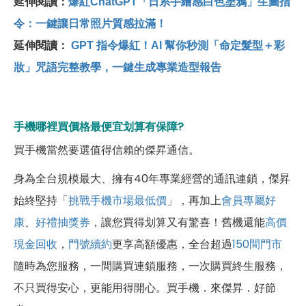
延伸閱讀：
爆紅ChatGPT
「日系手繪感白色塗鴉」生圖指
令：一鍵讓日常照片質感拉滿！
延伸閱讀：
GPT
指令爆紅！AI
幫你秒測「命定髮型＋彩
妝」咒語完整教學，一鍵生成專業造型報告
手機哪裡買價格最便宜划算有保障?
買手機當然要選值得信賴的傑昇通信。
身為全台規模最大、擁有40年專業經營的通訊連鎖，傑昇
始終堅持「
挑戰手機市場最低價
」，再加上
會員專屬好
康
、
好禮抽獎券
，讓您買得划算又有驚喜！舊機還能
高價
現金回收
，
門號續約
更享高額優惠，全台超過
150間門市
隨時為您服務，一間購買連鎖服務，一次購買終生服務，
不只買得安心，更能用得開心。買手機．來傑昇．好節