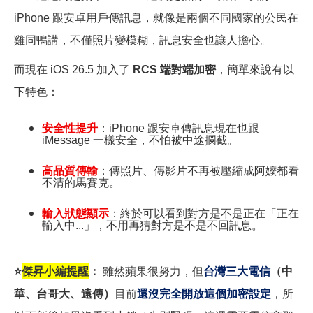
iPhone 跟安卓用戶傳訊息，就像是兩個不同國家的公民在
雞同鴨講，不僅照片變模糊，訊息安全也讓人擔心。
而現在 iOS 26.5 加入了
RCS 端對端加密
，簡單來說有以
下特色：
安全性提升
：iPhone 跟安卓傳訊息現在也跟
iMessage 一樣安全，不怕被中途攔截。
高品質傳輸
：傳照片、傳影片不再被壓縮成阿嬤都看
不清的馬賽克。
輸入狀態顯示
：終於可以看到對方是不是正在「正在
輸入中...」，不用再猜對方是不是不回訊息。
⭐
傑昇小編提醒
：
雖然蘋果很努力，但
台灣三大電信
（中
華、台哥大、遠傳）
目前
還沒完全開放這個加密設定
，所