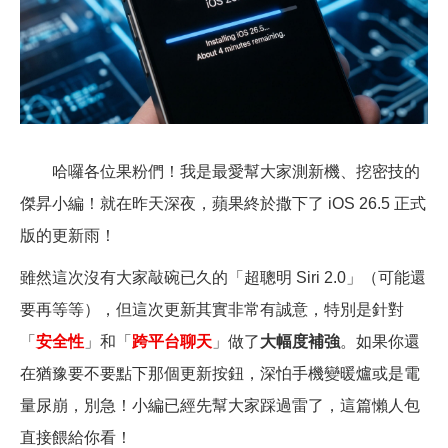
哈囉各位果粉們！我是最愛幫大家測新機、挖密技的
傑昇小編！就在昨天深夜，蘋果終於撒下了 iOS 26.5 正式
版的更新雨！
雖然這次沒有大家敲碗已久的「超聰明 Siri 2.0」（可能還
要再等等），但這次更新其實非常有誠意，特別是針對
「
安全性
」和「
跨平台聊天
」做了
大幅度補強
。如果你還
在猶豫要不要點下那個更新按鈕，深怕手機變暖爐或是電
量尿崩，別急！小編已經先幫大家踩過雷了，這篇懶人包
直接餵給你看！