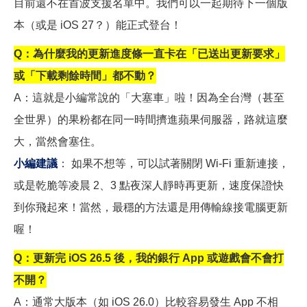
目前還不在首波支援名單中。我們可以一起期待下一個版
本（或是 iOS 27？）能正式登台！
Q
：為什麼我的更新進度條一直卡在「已送出更新要求」
或「下載剩餘時間」都不動？
A
：這就是小編常說的「大塞車」啦！因為全台灣（甚至
全世界）的果粉都在同一時間擠進蘋果伺服器，路就這麼
大，當然會塞住。
小編建議
： 如果不想等，可以試著關閉 Wi-Fi 重新連接，
或是乾脆等凌晨 2、3 點夜深人靜時再更新，速度保證快
到你飛起來！當然，最穩的方法還是用傳輸線接電腦更新
喔！
Q
：更新完 iOS 26.5 後，我的銀行 App 或遊戲會不會打
不開？
A
：通常大版本（如 iOS 26.0）比較容易發生 App 不相