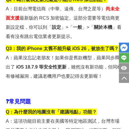
A
：目前台灣電信商（中華、遠傳、台灣之星等）
尚未全
面支援
最新版的 RCS 加密協定。這部分需要等電信商更
新設定檔，你可以到「
設定
」>「
一般
」>「
關於本機
」看
看有沒有跳出電信業者更新提示。
Q3
：我的 iPhone 太舊不能升級 iOS 26，被放生了嗎？
A
：蘋果沒忘記老朋友！如果你是舊款機型，蘋果同步釋
出了
iOS 18.7.9 等安全性更新
，雖然沒有新功能，但同樣
有修補漏洞，建議老機用戶也要記得去更新喔！
❓
常見問題
Q
：為什麼我的地圖沒有「建議地點」功能？
A
：這項功能目前主要在美國等特定地區測試，台灣市場