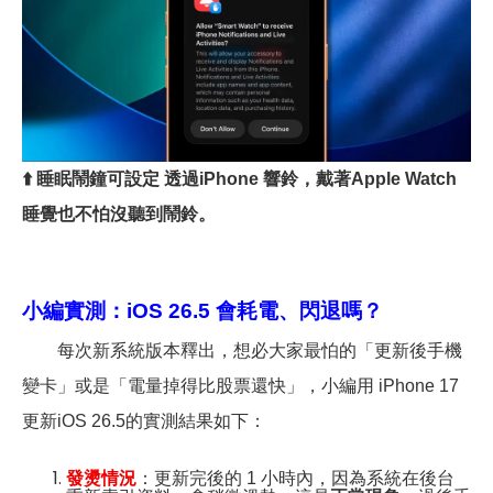
⬆️
睡眠鬧鐘可設定 透過iPhone 響鈴，戴著Apple Watch
睡覺也不怕沒聽到鬧鈴。
小編實測：iOS 26.5 會耗電、閃退嗎？
每次新系統版本釋出，想必大家最怕的「更新後手機
變卡」或是「電量掉得比股票還快」，小編用 iPhone 17
更新iOS 26.5的實測結果如下：
發燙情況
：更新完後的 1 小時內，因為系統在後台