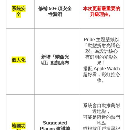
系統安
修補 50+ 項安全
本次更新最重要的
全
性漏洞
升級理由。
Pride
主題壁紙以
「動態折射光譜色
彩」為設計核心
新增「驕傲光
有鮮明的光影效
個人化
明」動態桌布
果！
搭配 Apple Watch
超好看，彩虹控必
收。
系統會自動推薦附
近地點，
可能是附近的熱門
Suggested
地點
地圖功
Places
建議地
或根據用戶搜尋紀