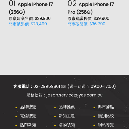
01
02
Apple iPhone 17
Apple iPhone 17
(256G)
Pro (256G)
(
原廠建議售價: $29,900
原廠建議售價: $39,900
原
門市破盤價: $28,490
門市破盤價: $36,790
門
價
客服電話：
02-29959861 轉1 (週一到週五 09:00-17:00)
jason.service@jyes.com.tw
品牌總覽
品牌推薦
縣市據點
電信總覽
新知主題
類別比較
熱門新知
購物須知
網站導覽