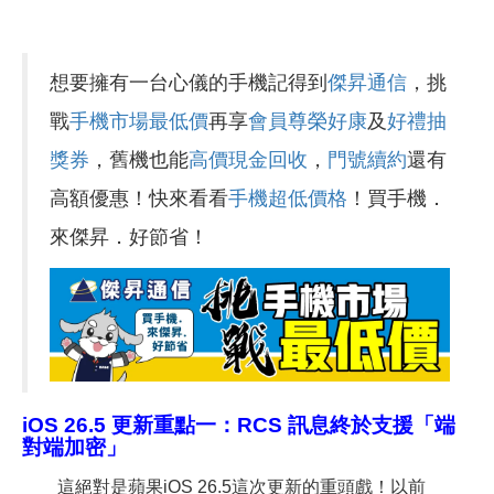
想要擁有一台心儀的手機記得到
傑昇通信
，挑
戰
手機市場最低價
再享
會員尊榮好康
及
好禮抽
獎券
，舊機也能
高價現金回收
，
門號續約
還有
高額優惠！快來看看
手機超低價格
！買手機．
來傑昇．好節省！
iOS 26.5
更新重點一：RCS 訊息終於支援「端
對端加密」
這絕對是蘋果iOS 26.5這次更新的重頭戲！以前