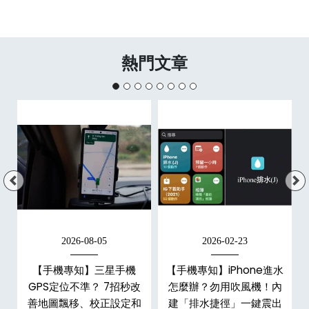
熱門文章
2026-08-05
2026-02-23
白
【手機專知】三星手機
【手機專知】iPhone進水
關
GPS定位不準？ 7招秒改
怎麼辦？勿用吹風機！內
整
善地圖飄移、校正設定和
建「排水捷徑」一鍵震出