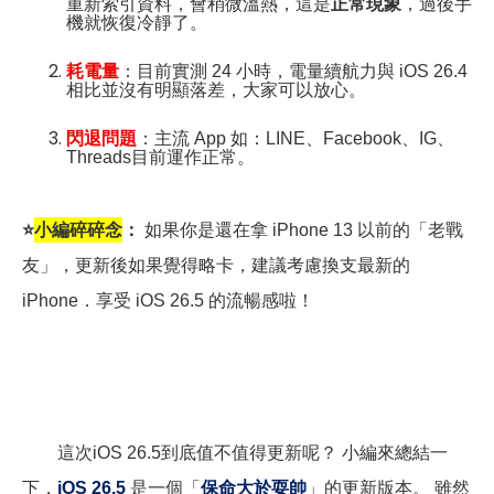
重新索引資料，會稍微溫熱，這是
正常現象
，過後手
機就恢復冷靜了。
耗電量
：目前實測 24 小時，電量續航力與 iOS 26.4
相比並沒有明顯落差，大家可以放心。
閃退問題
：主流 App 如：LINE、Facebook、IG、
Threads目前運作正常。
⭐
小編碎碎念
：
如果你是還在拿 iPhone 13 以前的「老戰
友」，更新後如果覺得略卡，建議考慮換支最新的
iPhone．享受 iOS 26.5 的流暢感啦！
這次iOS 26.5到底值不值得更新呢？ 小編來總結一
下，
iOS 26.5
是一個「
保命大於耍帥
」的更新版本。 雖然