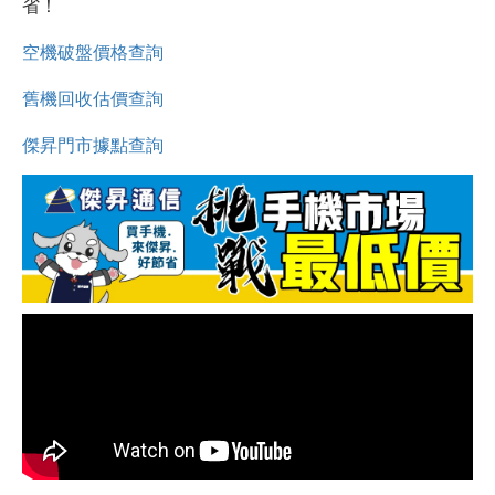
省！
空機破盤價格查詢
舊機回收估價查詢
傑昇門市據點查詢