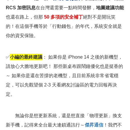
RCS 加密訊息
在台灣還需要一點時間發酵，
地圖建議功能
也還在路上，但那
50
多項的安全補丁
絕對不是開玩笑
的！在這個手機等於「行動錢包」的年代，系統安全就是
你的資安保險。
✅
小編的最終建議
： 如果你是 iPhone 14 之後的新機型，
請放心大膽地更新吧！ 那些新桌布跟鬧鐘優化也是挺香的
～ 如果你是還在苦撐的老機型，且目前系統非常省電穩
定，可以先觀望個 2-3 天看網友討論區的電力回報再決
定。
無論你是想更新系統，還是想直接「物理更新」換支
新手機，記得來全台最大連鎖通訊行～
傑昇通信
！我們不