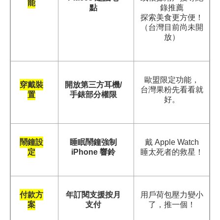
能
點
錄推薦
探索美食更方便！
（台灣目前尚未開
放）
歐盟限定功能，
穿戴裝
開放第三方耳機/
台灣果粉先看看就
置
手錶部分權限
好。
鬧鐘設
睡眠鬧鐘強制
戴 Apple Watch
定
iPhone 響鈴
睡太死者的救星！
付款方
年訂閱支援按月
用戶荷包壓力變小
案
支付
了，推一個！