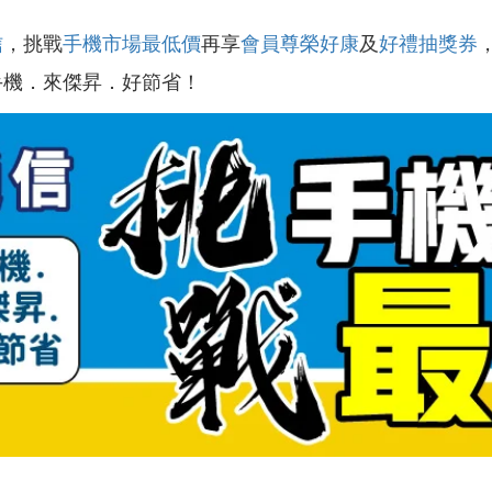
信
，挑戰
手機市場最低價
再享
會員尊榮好康
及
好禮抽獎券
手機．來傑昇．好節省！