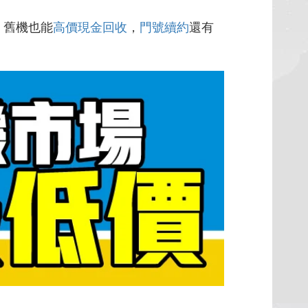
，舊機也能
高價現金回收
，
門號續約
還有