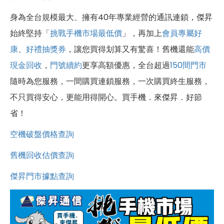
身為全台規模最大、擁有40年專業經營的通訊連鎖，傑昇
始終堅持「
挑戰手機市場最低價
」，再加上
會員專屬好
康
、
好禮抽獎券
，讓您買得划算又有驚喜！舊機還能
高價
現金回收
，
門號續約
更享高額優惠，全台超過
150間門市
隨時為您服務，一間購買連鎖服務，一次購買終生服務，
不只買得安心，更能用得開心。買手機．來傑昇．好節
省！
空機破盤價格查詢
舊機回收估價查詢
傑昇門市據點查詢