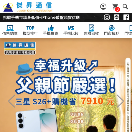
0
挑戰手機市場最低價~iPhone破盤現貨供應
價格總覽
機型排行
手機推薦
手機比較
舊機回收
門市據點
門號