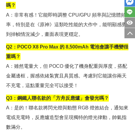
嗎？
A
：非常有感！它能即時調整 CPU/GPU 頻率與記憶體頻
率，特別是在《原神》這類吃性能的大作中，能明顯感覺
到掉幀情況減少，畫面表現更穩定。
Q2
：POCO X8 Pro Max 的 8,500mAh 電池會讓手機變很
重嗎？
A
：雖然電量大，但 POCO 優化了機身配重與厚度，搭配
金屬邊框，握感依緒紮實且具質感。考慮到它能讓你兩天
不充電，這點重量完全可以接受！
Q3
：鋼鐵人聯名款的「方舟反應爐」會發光嗎？
A
：是的！聯名款將閃光燈與動態 RGB 燈效結合，通知來
電或充電時，反應爐造型會呈現獨特的燈光律動，帥氣指
數滿分。