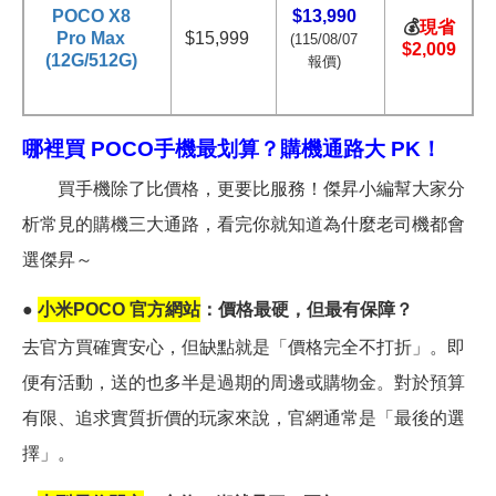
POCO X8
$13,990
💰
現省
Pro Max
$15,999
(115/
08/07
$2,009
(12G/512G)
報價)
哪裡買 POCO手機最划算？購機通路大 PK！
買手機除了比價格，更要比服務！傑昇小編幫大家分
析常見的購機三大通路，看完你就知道為什麼老司機都會
選傑昇～
●
小米POCO 官方網站
：價格最硬，但最有保障？
去官方買確實安心，但缺點就是「價格完全不打折」。即
便有活動，送的也多半是過期的周邊或購物金。對於預算
有限、追求實質折價的玩家來說，官網通常是「最後的選
擇」。