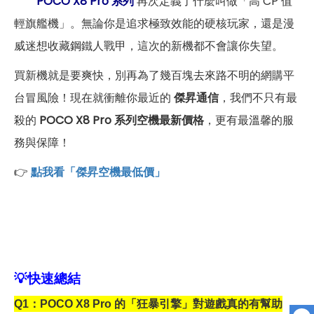
POCO X8 Pro 系列
再次定義了什麼叫做「高 CP 值
輕旗艦機」。無論你是追求極致效能的硬核玩家，還是漫
威迷想收藏鋼鐵人戰甲，這次的新機都不會讓你失望。
買新機就是要爽快，別再為了幾百塊去來路不明的網購平
台冒風險！現在就衝離你最近的
傑昇通信
，我們不只有最
殺的
POCO X8 Pro 系列空機最新價格
，更有最溫馨的服
務與保障！
👉
點我看「傑昇空機最低價」
💡
快速總結
Q1
：POCO X8 Pro 的「狂暴引擎」對遊戲真的有幫助