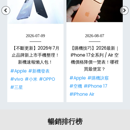
2026-07-09
2026-08-07
年
【不斷更新】2026年7月
【購機技巧】2026最新｜
e
止品牌新上市手機整理！
iPhone 17全系列 / Air 空
總
新機速報懶人包！
機價格降價一覽表！哪裡
買最便宜？
#Apple
#新機發表
#Apple
#購機訣竅
#vivo
#小米
#OPPO
#空機
#iPhone 17
#三星
#iPhone Air
暢銷排行榜