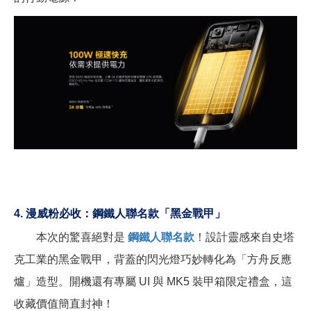
4.
漫威粉必收：鋼鐵人聯名款「黑金戰甲」
本次的驚喜絕對是
鋼鐵人聯名款
！設計靈感來自史塔
克工業的黑金戰甲，背蓋的閃光燈巧妙轉化為「方舟反應
爐」造型。開機還有專屬 UI 與 MK5 裝甲箱限定禮盒，這
收藏價值簡直封神！