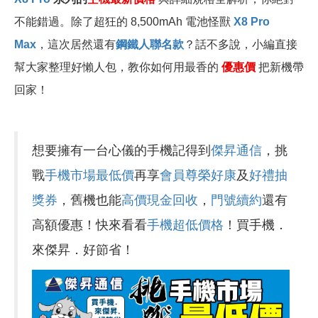
不能錯過。除了超狂的 8,500mAh 電池怪獸
X8 Pro
Max
，這次居然還有
鋼鐵人聯名款
？話不多說，小編直接
幫大家整理好懶人包，教你如何用最香的
優惠價
把新機帶
回家！
想要擁有一台心儀的手機記得到
傑昇通信
，挑
戰
手機市場最低價
再享
會員尊榮好康
及
好禮抽
獎券
，舊機也能
高價現金回收
，
門號續約
還有
高額優惠！快來看看
手機超低價格
！買手機．
來傑昇．好節省！