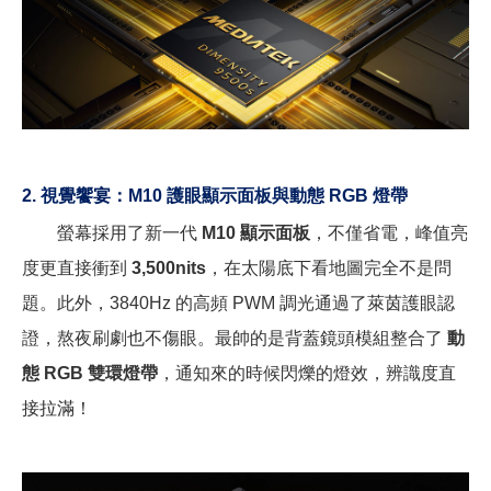
2.
視覺饗宴：M10 護眼顯示面板與動態 RGB 燈帶
螢幕採用了新一代
M10 顯示面板
，不僅省電，峰值亮
度更直接衝到
3,500nits
，在太陽底下看地圖完全不是問
題。此外，3840Hz 的高頻 PWM 調光通過了萊茵護眼認
證，熬夜刷劇也不傷眼。最帥的是背蓋鏡頭模組整合了
動
態 RGB 雙環燈帶
，通知來的時候閃爍的燈效，辨識度直
接拉滿！