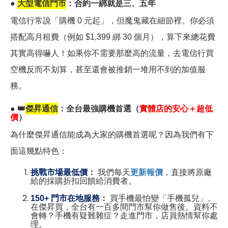
●
大型電信門市
：合約一綁就是三、五年
電信行常說「購機 0 元起」，但魔鬼藏在細節裡。你必須
搭配高月租費（例如 $1,399 綁 30 個月），算下來總花費
其實高得嚇人！如果你不需要那麼高的流量，去電信行買
空機反而不划算，甚至還會被推銷一堆用不到的加值服
務。
●
👑
傑昇通信
：全台最強購機首選（
實體店的安心＋超低
價
）
為什麼傑昇通信能成為大家的購機首選呢？因為我們有下
面這幾點特色：
挑戰市場最低價
：
我們每天
更新報價
，直接將原廠
給的採購折扣回饋給消費者。
150+
門市在地服務
：
買手機最怕變「手機孤兒」。
在傑昇買，全台有一百多間門市幫你做售後。資料不
會轉？手機有疑難雜症？走進門市，店員熱情幫你處
理。