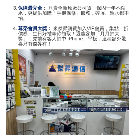
保障最完全
：
只賣全新原廠公司貨，保固一年不縮
水，更提供加購「手機保修」服務，碎屏、進水都不
怕。
尊榮會員大獎
：
來傑昇消費加入VIP會員，集點、折
價券、生日好禮等你領取！還能參加「月月抽大
獎」，先前有客人抽中 iPhone、平板，這種額外驚
喜只有傑昇有！