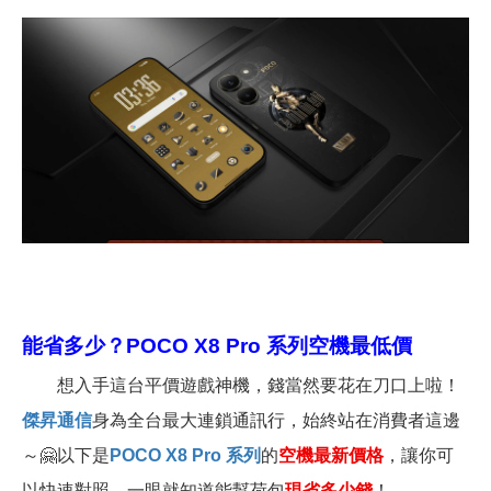
能省多少？
POCO X8 Pro 系列
空機最低價
想入手這台平價遊戲神機，錢當然要花在刀口上啦！
傑昇通信
身為全台最大連鎖通訊行，始終站在消費者這邊
～
🤗
以下是
POCO X8 Pro 系列
的
空機最新價格
，讓你可
以快速對照，一眼就知道能幫荷包
現省多少錢
！