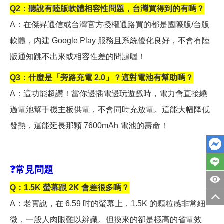
Q2
：聽說有陸版軟體相容性問題，台灣買得到的有嗎？
A
：在傑昇通信或台灣官方授權通路買的都是國際版/台版
軟體，內建 Google Play 服務且系統優化良好，不會有陸
版通知跳不出來或相容性差的問題喔！
Q3
：什麼是「旁路充電 2.0」？這對電池有幫助嗎？
A
：這功能超讚！當你邊插電邊玩遊戲時，電力會直接繞
過電池幫手機主板供電，不會同時充放電。這能大幅降低
發熱，還能延長那顆 7600mAh 電池的壽命！
❓
常見問題
Q
：1.5K 螢幕跟 2K 會差很多嗎？
A
：老實說，在 6.59 吋的螢幕上，1.5K 的顆粒感非常細
微，一般人肉眼難以辨識。但換來的卻是極高的省電效