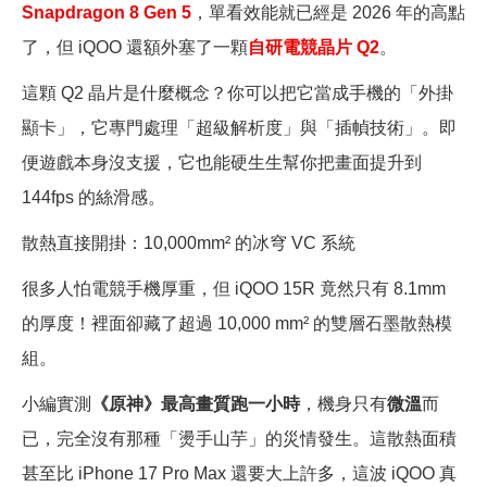
Snapdragon 8 Gen 5
，單看效能就已經是 2026 年的高點
了，但 iQOO 還額外塞了一顆
自研電競晶片 Q2
。
這顆 Q2 晶片是什麼概念？你可以把它當成手機的「外掛
顯卡」，它專門處理「超級解析度」與「插幀技術」。即
便遊戲本身沒支援，它也能硬生生幫你把畫面提升到
144fps 的絲滑感。
散熱直接開掛：10,000mm² 的冰穹 VC 系統
很多人怕電競手機厚重，但 iQOO 15R 竟然只有 8.1mm
的厚度！裡面卻藏了超過 10,000 mm² 的雙層石墨散熱模
組。
小編實測
《原神》最高畫質跑一小時
，機身只有
微溫
而
已，完全沒有那種「燙手山芋」的災情發生。這散熱面積
甚至比 iPhone 17 Pro Max 還要大上許多，這波 iQOO 真