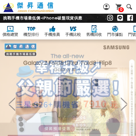
0
挑戰手機市場最低價~iPhone破盤現貨供應
價格總覽
機型排行
手機推薦
手機比較
舊機回收
門市據點
門號