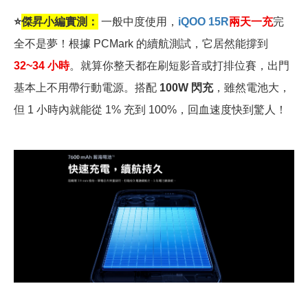
⭐
傑昇小編實測：
一般中度使用，
iQOO 15R
兩天一充
完
全不是夢！根據 PCMark 的續航測試，它居然能撐到
32~34
小時
。就算你整天都在刷短影音或打排位賽，出門
基本上不用帶行動電源。搭配
100W 閃充
，雖然電池大，
但 1 小時內就能從 1% 充到 100%，回血速度快到驚人！