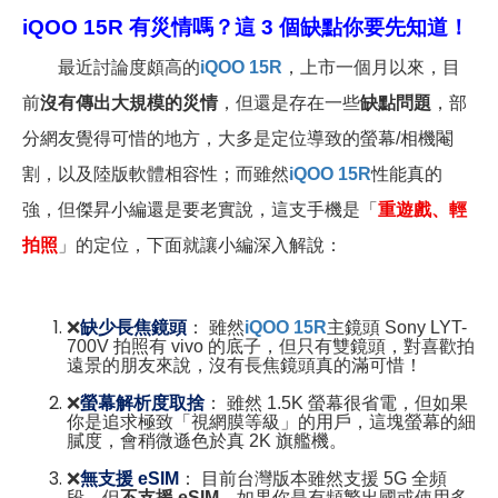
iQOO 15R
有災情嗎？這 3 個缺點你要先知道！
最近討論度頗高的
iQOO 15R
，上市一個月以來，目
前
沒有傳出大規模的災情
，但還是存在一些
缺點問題
，部
分網友覺得可惜的地方，大多是定位導致的螢幕/相機閹
割，以及陸版軟體相容性；而雖然
iQOO 15R
性能真的
強，但傑昇小編還是要老實說，這支手機是「
重遊戲、輕
拍照
」的定位，下面就讓小編深入解說：
❌
缺少長焦鏡頭
： 雖然
iQOO 15R
主鏡頭 Sony LYT-
700V 拍照有 vivo 的底子，但只有雙鏡頭，對喜歡拍
遠景的朋友來說，沒有長焦鏡頭真的滿可惜！
❌
螢幕解析度取捨
： 雖然 1.5K 螢幕很省電，但如果
你是追求極致「視網膜等級」的用戶，這塊螢幕的細
膩度，會稍微遜色於真 2K 旗艦機。
❌
無支援 eSIM
： 目前台灣版本雖然支援 5G 全頻
段，但
不支援 eSIM
。如果你是有頻繁出國或使用多