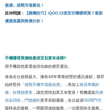
惠價」挑戰市場最低！
延伸閱讀：
【購機技巧】iQOO 15便宜空機哪裡買？最新
優惠推薦與降價分析！
手機哪裡買價格最便宜划算有保障?
買手機當然要選值得信賴的傑昇通信。
身為全台規模最大、擁有40年專業經營的通訊連鎖，傑昇
始終堅持「
挑戰手機市場最低價
」，再加上
會員專屬好
康
、
好禮抽獎券
，讓您買得划算又有驚喜！舊機還能
高價
現金回收
，
門號續約
更享高額優惠，全台超過
150間門市
隨時為您服務，一間購買連鎖服務，一次購買終生服務，