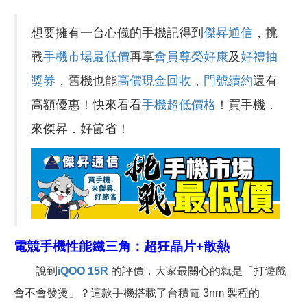
想要擁有一台心儀的手機記得到
傑昇通信
，挑
戰
手機市場最低價
再享
會員尊榮好康
及
好禮抽
獎券
，舊機也能
高價現金回收
，
門號續約
還有
高額優惠！快來看看
手機超低價格
！買手機．
來傑昇．好節省！
電競手機性能鐵三角：超狂晶片+散熱
說到
iQOO 15R
的評價，大家最關心的就是「打遊戲
會不會發燙」？這款手機搭載了台積電 3nm 製程的