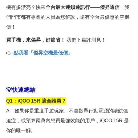
機有多漂亮？快來
全台最大連鎖通訊行——傑昇通信
！我
們門市都有專業的人員為您解說，還有全台最優惠的空機
價！
買手機，來傑昇，好節省！
我們下篇評測見！
👉
點我看「傑昇空機最低價」
💡
快速總結
Q1
：iQOO 15R 適合誰買？
A
：如果你是重度手遊玩家、不喜歡帶行動電源的續航強
迫症，或預算兩萬內想買最強效能的用戶，iQOO 15R 是
你的唯一解。