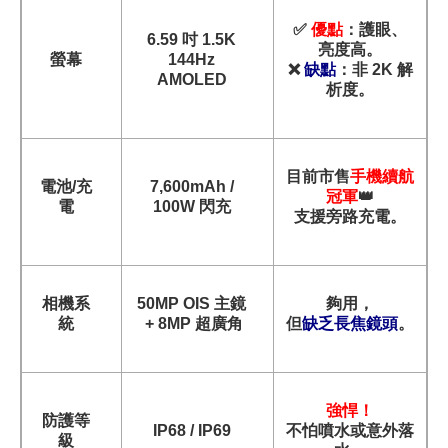
✅
優點
：護眼、
6.59
吋 1.5K
亮度高。
螢幕
144Hz
❌
缺點
：非 2K 解
AMOLED
析度。
目前市售
手機續航
電池/充
7,600mAh /
冠軍
👑
電
100W
閃充
支援旁路充電。
相機系
50MP OIS
主鏡
夠用，
統
+ 8MP 超廣角
但
缺乏長焦鏡頭
。
強悍！
防護等
IP68 / IP69
不怕噴水或意外落
級