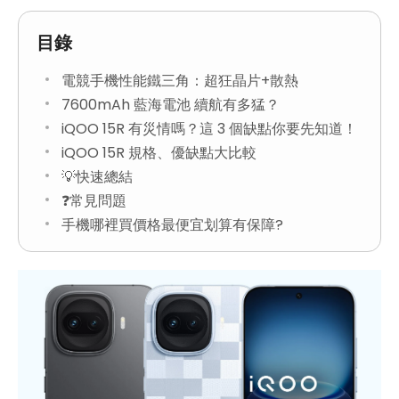
目錄
電競手機性能鐵三角：超狂晶片+散熱
7600mAh 藍海電池 續航有多猛？
iQOO 15R 有災情嗎？這 3 個缺點你要先知道！
iQOO 15R 規格、優缺點大比較
💡快速總結
❓常見問題
手機哪裡買價格最便宜划算有保障?