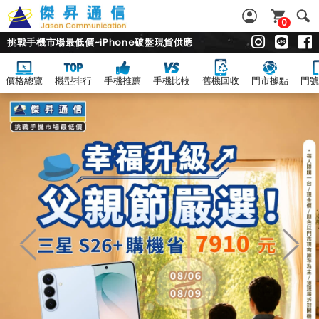
0
挑戰手機市場最低價~iPhone破盤現貨供應
價格總覽
機型排行
手機推薦
手機比較
舊機回收
門市據點
門號