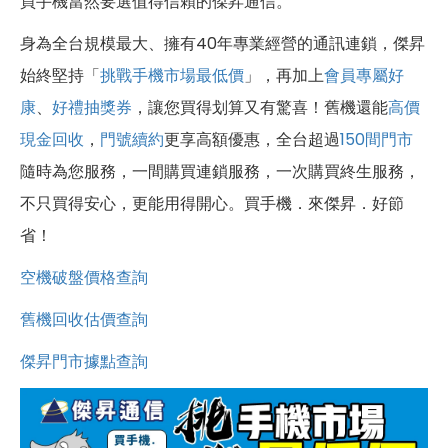
買手機當然要選值得信賴的傑昇通信。
身為全台規模最大、擁有40年專業經營的通訊連鎖，傑昇
始終堅持「
挑戰手機市場最低價
」，再加上
會員專屬好
康
、
好禮抽獎券
，讓您買得划算又有驚喜！舊機還能
高價
現金回收
，
門號續約
更享高額優惠，全台超過
150間門市
隨時為您服務，一間購買連鎖服務，一次購買終生服務，
不只買得安心，更能用得開心。買手機．來傑昇．好節
省！
空機破盤價格查詢
舊機回收估價查詢
傑昇門市據點查詢