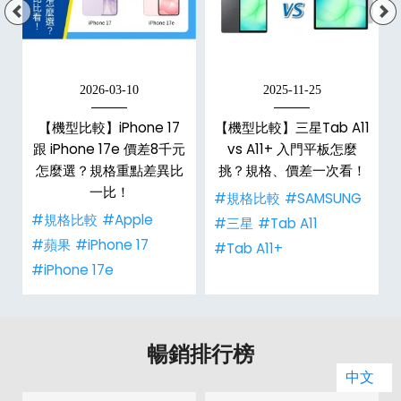
2026-03-10
2025-11-25
d
【機型比較】iPhone 17
【機型比較】三星Tab A11
機
跟 iPhone 17e 價差8千元
vs A11+ 入門平板怎麼
怎麼選？規格重點差異比
挑？規格、價差一次看！
一比！
#規格比較
#SAMSUNG
#規格比較
#Apple
#三星
#Tab A11
#蘋果
#iPhone 17
#Tab A11+
#iPhone 17e
暢銷排行榜
中文