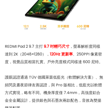
REDMI Pad 2 9.7 主打
9.7 吋輕巧尺寸
，螢幕解析度同樣
達到 2K（2048×1280），
120Hz 更新率
、250PPI 像素密
度，視覺品質相當扎實。戶外亮度模式同樣達 600 尼特。
護眼認證通過 TÜV 德國萊茵低藍光（軟體解決方案）、無
頻閃及晝夜節律友善認證，與 Pro 版相比，低藍光以軟體
方式實現，略有不同。機身厚度僅 7.4mm，高強度鋁合
金全金屬設計，提供銀色與石墨灰兩款配色，音效為雙揚