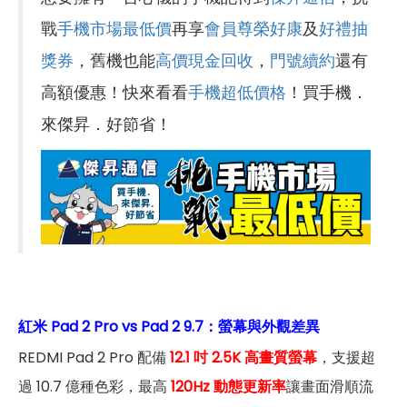
戰
手機市場最低價
再享
會員尊榮好康
及
好禮抽
獎券
，舊機也能
高價現金回收
，
門號續約
還有
高額優惠！快來看看
手機超低價格
！買手機．
來傑昇．好節省！
紅米 Pad 2 Pro vs Pad 2 9.7：螢幕與外觀差異
REDMI Pad 2 Pro 配備
12.1 吋 2.5K 高畫質螢幕
，支援超
過 10.7 億種色彩，最高
120Hz 動態更新率
讓畫面滑順流