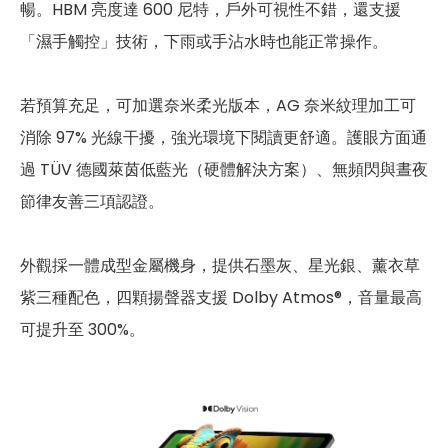
暢。HBM 亮度達 600 尼特，戶外可視性不錯，還支援
「濕手觸控」技術，下雨或手沾水時也能正常操作。
若預算充足，可加選奈米柔光版本，AG 奈米紋理加工可
消除 97% 光線干擾，強光環境下閱讀更舒適。護眼方面通
過 TÜV 德國萊茵低藍光（硬體解決方案）、無頻閃與晝夜
節律友善三項認證。
外觀採一體成型金屬機身，提供石墨灰、星光銀、薰衣草
紫三種配色，四顆揚聲器支援 Dolby Atmos®，音量最高
可提升至 300%。