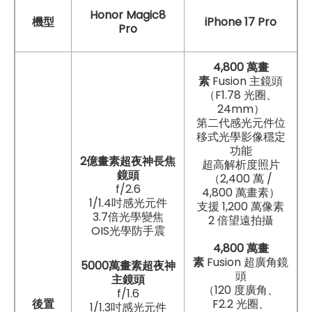
Honor Magic8
機型
iPhone 17 Pro
Pro
4,800 萬畫
素
Fusion 主鏡頭
（F1.78 光圈、
24mm）
第二代感光元件位
移式光學影像穩定
功能
2億畫素超夜神長焦
超高解析度照片
鏡頭
（2,400 萬 /
f/2.6
4,800 萬畫素）
1/1.4吋感光元件
支援 1,200 萬像素
3.7倍光學變焦
2 倍望遠拍攝
OIS光學防手震
4,800 萬畫
素
Fusion 超廣角鏡
5000萬畫素超夜神
頭
主鏡頭
（120 度廣角、
f/1.6
後置
F2.2 光圈、
1/1.3吋感光元件