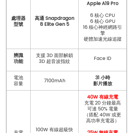
Apple A19 Pro
6 核心 CPU
處理器
高通 Snapdragon
6 核心 GPU
型號
8 Elite Gen 5
16 核心神經網路引
擎
硬體加速光線追蹤
辨識
支援 3D 面部解鎖
Face ID
功能
3D 超音波指紋
電池
31 小時
7100mAh
容量
影片播放
40W 有線充電
充電 20 分鐘最高
可達 50% 電量
（搭配 40W 或更
高功率充電器）
100W 有線超級快
充電
25W 無線充電