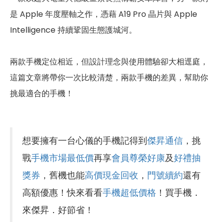
是 Apple 年度壓軸之作，憑藉 A19 Pro 晶片與 Apple
Intelligence 持續鞏固生態護城河。
兩款手機定位相近，但設計理念與使用體驗卻大相逕庭，
這篇文章將帶你一次比較清楚，兩款手機的差異，幫助你
挑最適合的手機！
想要擁有一台心儀的手機記得到
傑昇通信
，挑
戰
手機市場最低價
再享
會員尊榮好康
及
好禮抽
獎券
，舊機也能
高價現金回收
，
門號續約
還有
高額優惠！快來看看
手機超低價格
！買手機．
來傑昇．好節省！