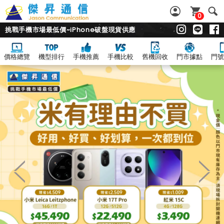
0
挑戰手機市場最低價~iPhone破盤現貨供應
價格總覽
機型排行
手機推薦
手機比較
舊機回收
門市據點
門號