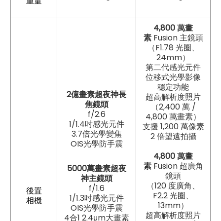
重量
4,800 萬畫
素
Fusion 主鏡頭
（F1.78 光圈、
24mm）
第二代感光元件
位移式光學影像
穩定功能
2億畫素超夜神長
超高解析度照片
焦鏡頭
（2,400 萬 /
f/2.6
4,800 萬畫素）
1/1.4吋感光元件
支援 1,200 萬像素
3.7倍光學變焦
2 倍望遠拍攝
OIS光學防手震
4,800 萬畫
素
Fusion 超廣角
5000萬畫素超夜
鏡頭
神主鏡頭
（120 度廣角、
f/1.6
後置
F2.2 光圈、
1/1.3吋感光元件
相機
13mm）
OIS光學防手震
超高解析度照片
4合1 2.4μm大畫素