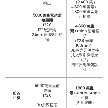
（2,400 萬 /
輸出
4,800 萬畫素）
4,800 萬畫素微
5000萬畫素超廣
距拍攝
角鏡頭
f/2.0
4,800 萬畫
122°超廣角
素
Fusion 望遠鏡
2.5cm高清微距拍
頭
攝
（F2.8 光圈、
100mm）
3D感光元件位移
式光學影像穩定
功能
四重反射稜鏡設
計
5000萬畫素前
1,800 萬畫
鏡頭
前置
素
Center Stage
f/2.0
相機
相機
（F1.9 光圈）
3D景深鏡頭