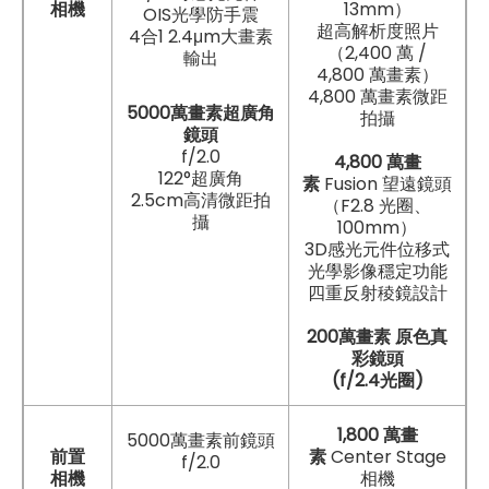
相機
13mm）
OIS光學防手震
超高解析度照片
4合1 2.4μm大畫素
（2,400 萬 /
輸出
4,800 萬畫素）
4,800 萬畫素微距
5000萬畫素超廣角
拍攝
鏡頭
f/2.0
4,800 萬畫
122°超廣角
素
Fusion 望遠鏡頭
2.5cm高清微距拍
（F2.8 光圈、
攝
100mm）
3D感光元件位移式
光學影像穩定功能
四重反射稜鏡設計
200萬畫素 原色真
彩鏡頭
(f/2.4光圈)
1,800 萬畫
5000萬畫素前鏡頭
前置
素
Center Stage
f/2.0
相機
相機