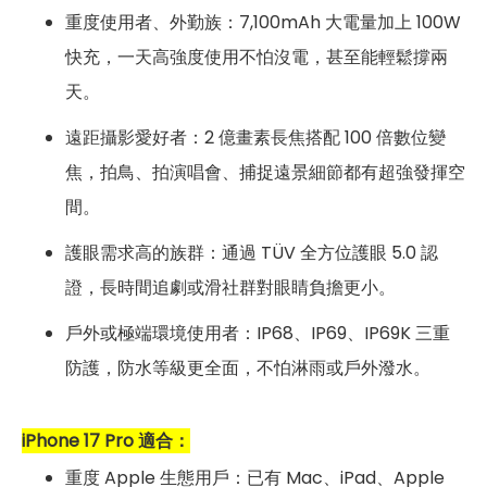
重度使用者、外勤族：7,100mAh 大電量加上 100W
快充，一天高強度使用不怕沒電，甚至能輕鬆撐兩
天。
遠距攝影愛好者：2 億畫素長焦搭配 100 倍數位變
焦，拍鳥、拍演唱會、捕捉遠景細節都有超強發揮空
間。
護眼需求高的族群：通過 TÜV 全方位護眼 5.0 認
證，長時間追劇或滑社群對眼睛負擔更小。
戶外或極端環境使用者：IP68、IP69、IP69K 三重
防護，防水等級更全面，不怕淋雨或戶外潑水。
iPhone 17 Pro 適合：
重度 Apple 生態用戶：已有 Mac、iPad、Apple