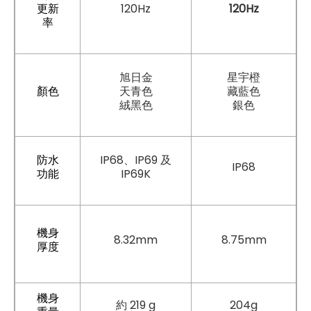
更新
120Hz
120Hz
率
旭日金
星宇橙
顏色
天青色
藏藍色
絨黑色
銀色
防水
IP68、IP69 及
IP68
功能
IP69K
機身
8.32mm
8.75mm
厚度
機身
約 219 g
204g