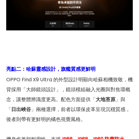
亮點二：
哈蘇靈感設計，旗艦質感更鮮明
OPPO Find X9 Ultra 的外型設計明顯向哈蘇相機致敬，機
背採用「大師鏡頭設計」，鏡頭模組融入光圈與對焦環概
念，讓整體辨識度更高。配色方面提供「
大地苔原
」與
「
日出峽谷
」兩種選擇，前者以環保皮革呈現沉穩質感，
後者則帶有更鮮明的橘色視覺風格。