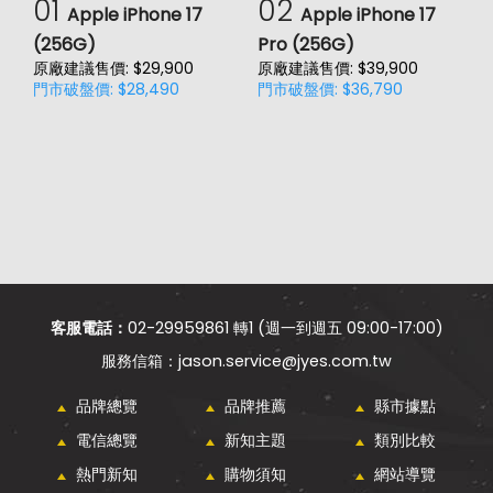
01
02
Apple iPhone 17
Apple iPhone 17
(256G)
Pro (256G)
(
原廠建議售價: $29,900
原廠建議售價: $39,900
原
門市破盤價: $28,490
門市破盤價: $36,790
門
價
客服電話：
02-29959861 轉1 (週一到週五 09:00-17:00)
jason.service@jyes.com.tw
品牌總覽
品牌推薦
縣市據點
電信總覽
新知主題
類別比較
熱門新知
購物須知
網站導覽