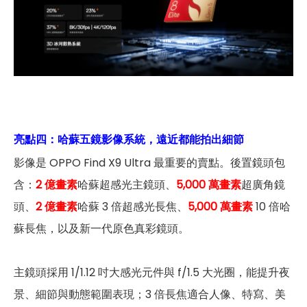
亮點四：
哈蘇五鏡影像系統，遠近都能拍出細節
影像是 OPPO Find X9 Ultra 最重要的賣點。後置鏡頭包
含：
2 億畫素
哈蘇超感光主鏡頭、
5,000 萬畫素
超廣角鏡
頭、
2 億畫素
哈蘇 3 倍超感光長焦、
5,000 萬畫素
10 倍哈
蘇長焦，以及新一代原色真彩鏡頭。
主鏡頭採用 1/1.12 吋大感光元件與 f/1.5 大光圈，能提升夜
景、細節與動態範圍表現；3 倍長焦適合人像、特寫、美