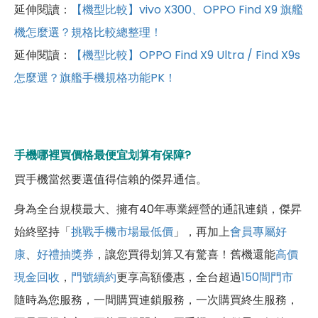
延伸閱讀：
【機型比較】vivo X300、OPPO Find X9 旗艦
機怎麼選？規格比較總整理！
延伸閱讀：
【機型比較】OPPO Find X9 Ultra / Find X9s
怎麼選？旗艦手機規格功能PK！
手機哪裡買價格最便宜划算有保障?
買手機當然要選值得信賴的傑昇通信。
身為全台規模最大、擁有40年專業經營的通訊連鎖，傑昇
始終堅持「
挑戰手機市場最低價
」，再加上
會員專屬好
康
、
好禮抽獎券
，讓您買得划算又有驚喜！舊機還能
高價
現金回收
，
門號續約
更享高額優惠，全台超過
150間門市
隨時為您服務，一間購買連鎖服務，一次購買終生服務，