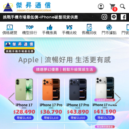
0
挑戰手機市場最低價~iPhone破盤現貨供應
價格總覽
機型排行
手機推薦
手機比較
舊機回收
門市據點
門號