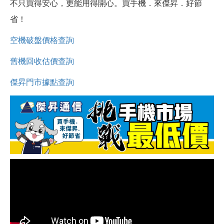
不只買得安心，更能用得開心。買手機．來傑昇．好節
省！
空機破盤價格查詢
舊機回收估價查詢
傑昇門市據點查詢