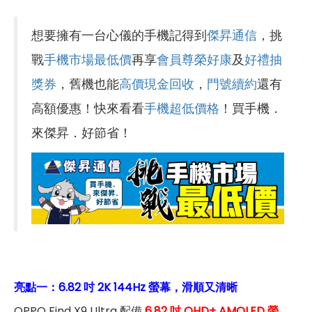
想要擁有一台心儀的手機記得到
傑昇通信
，挑
戰
手機市場最低價
再享
會員尊榮好康
及
好禮抽
獎券
，舊機也能
高價現金回收
，
門號續約
還有
高額優惠！快來看看
手機超低價格
！買手機．
來傑昇．好節省！
亮點一：6.82 吋 2K 144Hz 螢幕，滑順又清晰
OPPO Find X9 Ultra 配備
6.82 吋 QHD+ AMOLED 螢