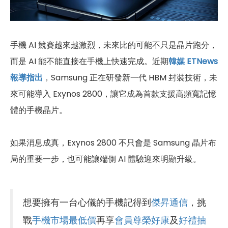
手機 AI 競賽越來越激烈，未來比的可能不只是晶片跑分，
而是 AI 能不能直接在手機上快速完成。近期
韓媒 ETNews
報導指出
，Samsung 正在研發新一代 HBM 封裝技術，未
來可能導入 Exynos 2800，讓它成為首款支援高頻寬記憶
體的手機晶片。
如果消息成真，Exynos 2800 不只會是 Samsung 晶片布
局的重要一步，也可能讓端側 AI 體驗迎來明顯升級。
想要擁有一台心儀的手機記得到
傑昇通信
，挑
戰
手機市場最低價
再享
會員尊榮好康
及
好禮抽