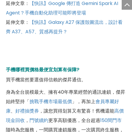
延伸文章：
【快訊】Google 傳打造 Gemini Spark AI
Agent？手機自動化助理可能即將登場
延伸文章：
【快訊】Galaxy A27 保護殼圖流出，設計看
齊 A37、A57、質感再提升？
手機哪裡買價格最便宜划算有保障?
買手機當然要選值得信賴的傑昇通信。
身為全台規模最大、擁有40年專業經營的通訊連鎖，傑昇
始終堅持「
挑戰手機市場最低價
」，再加上
會員專屬好
康
、
好禮抽獎券
，讓您買得划算又有驚喜！舊機還能
高價
現金回收
，
門號續約
更享高額優惠，全台超過
150間門市
隨時為您服務，一間購買連鎖服務，一次購買終生服務，