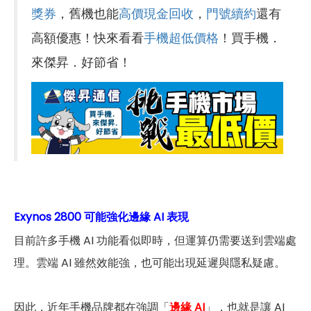
獎券
，舊機也能
高價現金回收
，
門號續約
還有
高額優惠！快來看看
手機超低價格
！買手機．
來傑昇．好節省！
Exynos 2800 可能強化邊緣 AI 表現
目前許多手機 AI 功能看似即時，但運算仍需要送到雲端處
理。雲端 AI 雖然效能強，也可能出現延遲與隱私疑慮。
因此，近年手機品牌都在強調「
邊緣 AI
」，也就是讓 AI