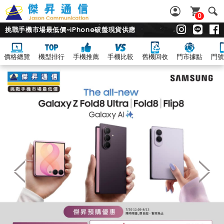
0
挑戰手機市場最低價~iPhone破盤現貨供應
價格總覽
機型排行
手機推薦
手機比較
舊機回收
門市據點
門號