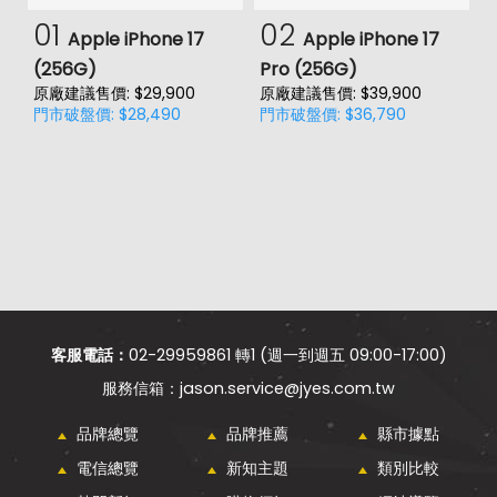
01
02
Apple iPhone 17
Apple iPhone 17
(256G)
Pro (256G)
(
原廠建議售價: $29,900
原廠建議售價: $39,900
原
門市破盤價: $28,490
門市破盤價: $36,790
門
客服電話：
02-29959861 轉1 (週一到週五 09:00-17:00)
jason.service@jyes.com.tw
品牌總覽
品牌推薦
縣市據點
電信總覽
新知主題
類別比較