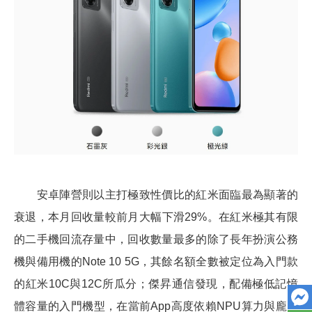
安卓陣營則以主打極致性價比的紅米面臨最為顯著的
衰退，本月回收量較前月大幅下滑29%。在紅米極其有限
的二手機回流存量中，回收數量最多的除了長年扮演公務
機與備用機的Note 10 5G，其餘名額全數被定位為入門款
的紅米10C與12C所瓜分；傑昇通信發現，配備極低記憶
體容量的入門機型，在當前App高度依賴NPU算力與龐大