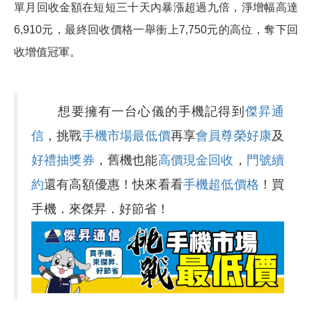
單月回收金額在短短三十天內暴漲超過九倍，淨增幅高達
6,910元，最終回收價格一舉衝上7,750元的高位，奪下回
收增值冠軍。
想要擁有一台心儀的手機記得到
傑昇通
信
，挑戰
手機市場最低價
再享
會員尊榮好康
及
好禮抽獎券
，舊機也能
高價現金回收
，
門號續
約
還有高額優惠！快來看看
手機超低價格
！買
手機．來傑昇．好節省！