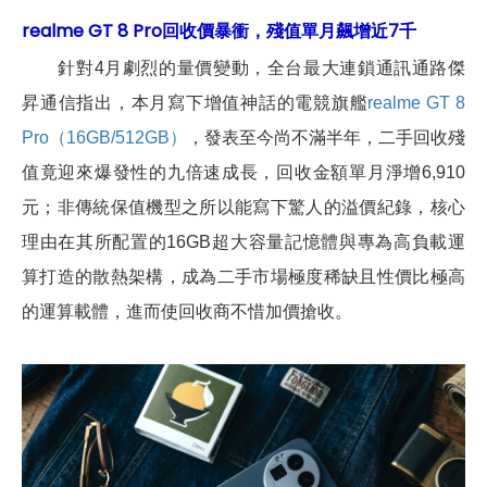
realme GT 8 Pro回收價暴衝，殘值單月飆增近7千
針對4月劇烈的量價變動，全台最大連鎖通訊通路傑
昇通信指出，本月寫下增值神話的電競旗艦
realme GT 8
Pro（16GB/512GB）
，發表至今尚不滿半年，二手回收殘
值竟迎來爆發性的九倍速成長，回收金額單月淨增6,910
元；非傳統保值機型之所以能寫下驚人的溢價紀錄，核心
理由在其所配置的16GB超大容量記憶體與專為高負載運
算打造的散熱架構，成為二手市場極度稀缺且性價比極高
的運算載體，進而使回收商不惜加價搶收。