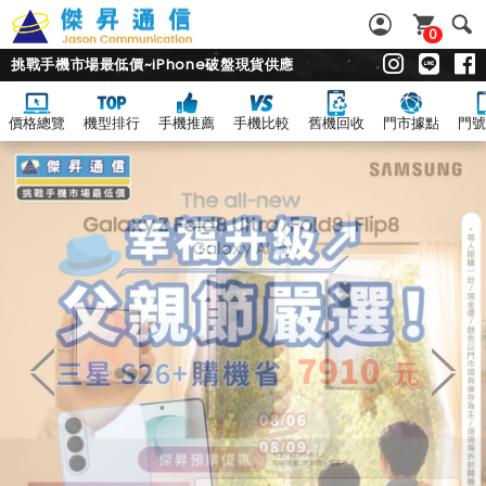
0
挑戰手機市場最低價~iPhone破盤現貨供應
價格總覽
機型排行
手機推薦
手機比較
舊機回收
門市據點
門號