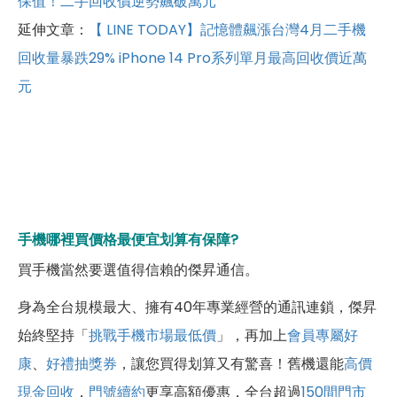
保值！二手回收價逆勢飆破萬元
延伸文章：
【
LINE TODAY】記憶體飆漲台灣4月二手機
回收量暴跌29% iPhone 14 Pro系列單月最高回收價近萬
元
手機哪裡買價格最便宜划算有保障?
買手機當然要選值得信賴的傑昇通信。
身為全台規模最大、擁有40年專業經營的通訊連鎖，傑昇
始終堅持「
挑戰手機市場最低價
」，再加上
會員專屬好
康
、
好禮抽獎券
，讓您買得划算又有驚喜！舊機還能
高價
現金回收
，
門號續約
更享高額優惠，全台超過
150間門市