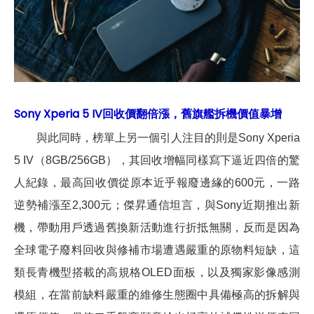
Sony Xperia 5 IV回收價翻倍漲，舊旗艦拆機價值暴增
與此同時，榜單上另一個引人注目的則是Sony Xperia
5 IV（8GB/256GB），其回收增幅同樣寫下逼近四倍的驚
人紀錄，最高回收價從原本近乎報廢邊緣的600元，一路
逆勢補漲至2,300元；傑昇通信坦言，與Sony近期推出新
機，帶動用戶透過舊換新活動進行折抵無關，反而是因為
全球電子廢料回收與修補市場遭遇嚴重的原物料短缺，這
類長青機型搭載的高規格OLED面板，以及獨家影像感測
模組，在當前缺料嚴重的維修生態圈中具備極高的拆解與