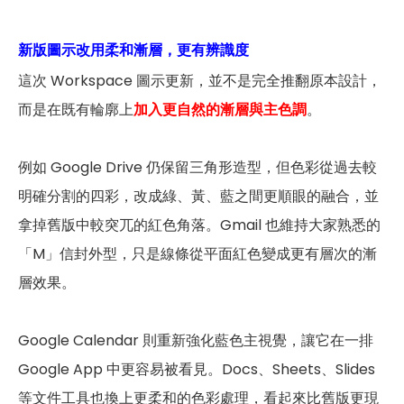
新版圖示改用柔和漸層，更有辨識度
這次 Workspace 圖示更新，並不是完全推翻原本設計，
而是在既有輪廓上
加入更自然的漸層與主色調
。
例如 Google Drive 仍保留三角形造型，但色彩從過去較
明確分割的四彩，改成綠、黃、藍之間更順眼的融合，並
拿掉舊版中較突兀的紅色角落。Gmail 也維持大家熟悉的
「M」信封外型，只是線條從平面紅色變成更有層次的漸
層效果。
Google Calendar 則重新強化藍色主視覺，讓它在一排
Google App 中更容易被看見。Docs、Sheets、Slides
等文件工具也換上更柔和的色彩處理，看起來比舊版更現