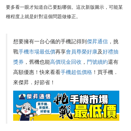
要多看一眼才知道自己要點哪個。這次新版圖示，可能某
種程度上就是針對這個問題做修正。
想要擁有一台心儀的手機記得到
傑昇通信
，挑
戰
手機市場最低價
再享
會員尊榮好康
及
好禮抽
獎券
，舊機也能
高價現金回收
，
門號續約
還有
高額優惠！快來看看
手機超低價格
！買手機．
來傑昇．好節省！