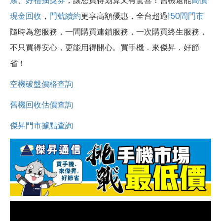
康
、
好禮抽獎券
，讓您買得划算又有驚喜！舊機還能
高價
現金回收
，
門號續約
更享高額優惠，全台超過
150間門市
隨時為您服務，一間購買連鎖服務，一次購買終生服務，
不只買得安心，更能用得開心。買手機．來傑昇．好節
省！
空機破盤價格查詢
舊機回收估價查詢
傑昇門市據點查詢