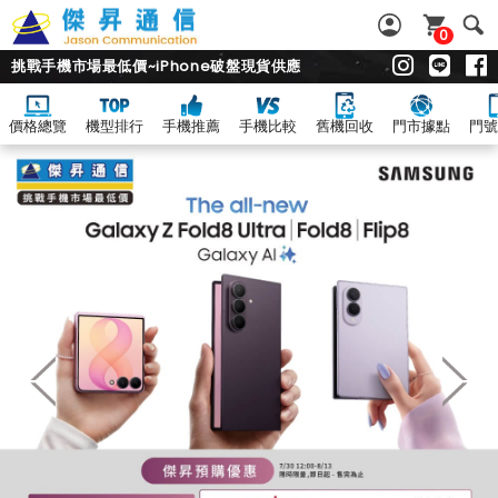
0
挑戰手機市場最低價~iPhone破盤現貨供應
價格總覽
機型排行
手機推薦
手機比較
舊機回收
門市據點
門號