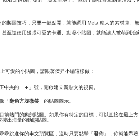
的製圖技巧，只要一鍵點開，就能調用 Meta 龐大的素材庫
；甚至隨便用幾張可愛的卡通、動漫小貼圖，就能讓人被萌到治
放上可愛的小貼圖，請跟著傑昇小編這樣做：
底部正中央的
「＋」
號，開啟建立新貼文的視窗。
像「
翻角方塊微笑
」的貼圖圖示。
目前熱門的動態貼圖。如果你有特定的目標，可以直接在最上方
速搜出海量的動態貼圖。
乖乖跳進你的串文預覽區，這時只要點擊「
發佈
」，你就能帶著