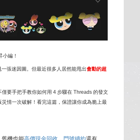
昇小編！
是甩一張迷因圖。但最近很多人居然能甩出
會動的超
手教你如何用 4 步驟在 Threads 的發文
版災情一次破解！看完這篇，保證讓你成為脆上最
，舊機也能
高價現金回收
，
門號續約
還有