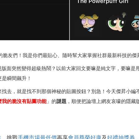
在感的脆友們！我是你們最貼心、隨時幫大家掌握社群最新科技的傑
不是發現版面突然變得超級熱鬧？以前大家回文要嘛是純文字，要嘛
更是瞬間飆升！
去，就是找不到那個神秘的貼圖按鈕？別急！今天傑昇小編不僅要手把
麼我的脆沒有貼圖功能
」的
謎題
，順便把論壇上網友哀嚎的隱藏
信
，挑戰
手機市場最低價
再享
會員尊榮好康
及
好禮抽獎券