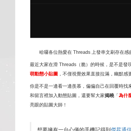
哈囉各位熱愛在 Threads 上發串文刷存
最近大家在滑 Threads（脆）的時候，是
萌動態小貼圖
，不僅視覺效果直接拉滿，幽默感
你是不是一邊看一邊羨慕，偏偏自己在回覆時找來找
和留言裡加入動態貼圖，還要幫大家
揭曉
「
為什
亮眼的貼圖大師！
想要擁有一台心儀的手機記得到
傑昇通