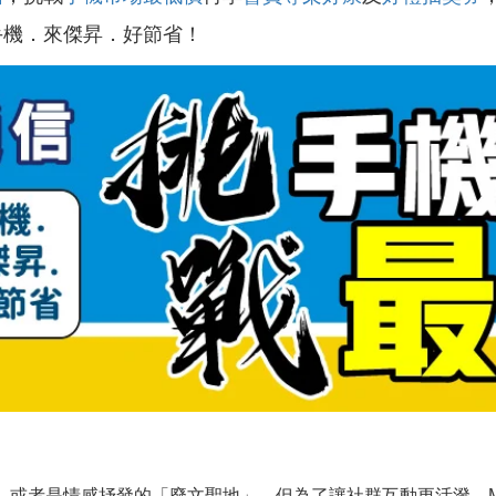
手機．來傑昇．好節省！
或者是情感抒發的「廢文聖地」。但為了讓社群互動更活潑，Meta 