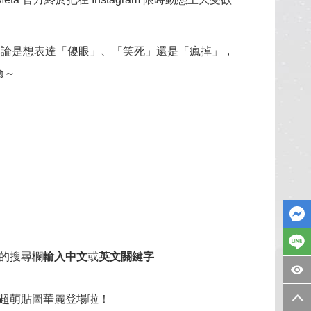
。無論是想表達「傻眼」、「笑死」還是「瘋掉」，
癒～
的搜尋欄
輸入中文
或
英文關鍵字
超萌貼圖華麗登場啦！