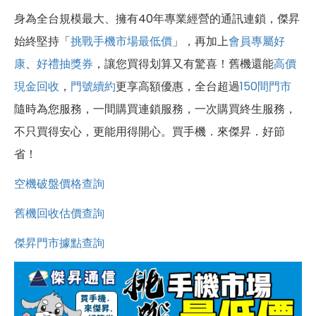
身為全台規模最大、擁有40年專業經營的通訊連鎖，傑昇
始終堅持「
挑戰手機市場最低價
」，再加上
會員專屬好
康
、
好禮抽獎券
，讓您買得划算又有驚喜！舊機還能
高價
現金回收
，
門號續約
更享高額優惠，全台超過
150間門市
隨時為您服務，一間購買連鎖服務，一次購買終生服務，
不只買得安心，更能用得開心。買手機．來傑昇．好節
省！
空機破盤價格查詢
舊機回收估價查詢
傑昇門市據點查詢