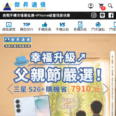
0
挑戰手機市場最低價~iPhone破盤現貨供應
價格總覽
機型排行
手機推薦
手機比較
舊機回收
門市據點
門號