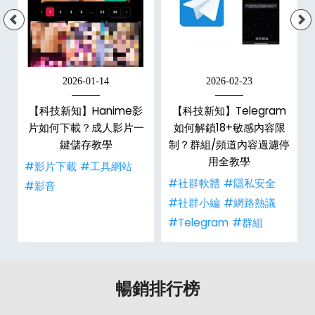
2026-01-14
2026-02-23
【科技新知】Hanime影
【科技新知】Telegram
戶
片如何下載？成人影片一
如何解鎖18+敏感內容限
鍵儲存教學
制？群組/頻道內容過濾停
用全教學
#影片下載
#工具網站
#社群軟體
#隱私安全
#影音
#社群小編
#網路熱議
#Telegram
#群組
暢銷排行榜