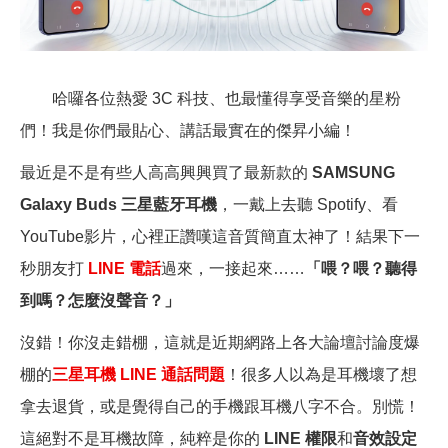
哈囉各位熱愛 3C 科技、也最懂得享受音樂的星粉
們！我是你們最貼心、講話最實在的傑昇小編！
最近是不是有些人高高興興買了最新款的
SAMSUNG
Galaxy Buds 三星藍牙耳機
，一戴上去聽 Spotify、看
YouTube影片，心裡正讚嘆這音質簡直太神了！結果下一
秒朋友打
LINE
電話
過來，一接起來……
「喂？喂？聽得
到嗎？怎麼沒聲音？」
沒錯！你沒走錯棚，這就是近期網路上各大論壇討論度爆
棚的
三星耳機 LINE 通話問題
！很多人以為是耳機壞了想
拿去退貨，或是覺得自己的手機跟耳機八字不合。別慌！
這絕對不是耳機故障，純粹是你的
LINE 權限
和
音效設定