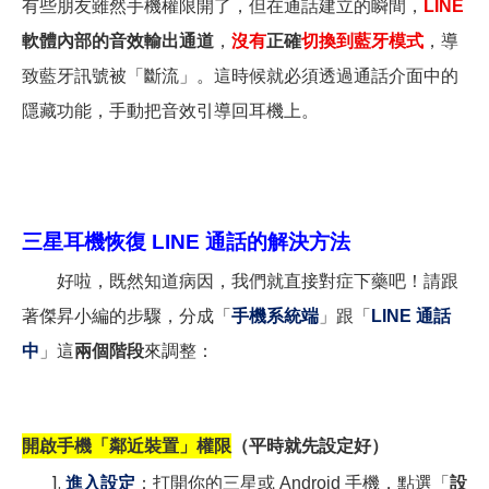
有些朋友雖然手機權限開了，但在通話建立的瞬間，
LINE
軟體內部的音效輸出通道
，
沒有
正確
切換到藍牙模式
，導
致藍牙訊號被「斷流」。這時候就必須透過通話介面中的
隱藏功能，手動把音效引導回耳機上。
三星耳機恢復 LINE 通話的解決方法
好啦，既然知道病因，我們就直接對症下藥吧！請跟
著傑昇小編的步驟，分成「
手機系統端
」跟「
LINE
通話
中
」這
兩個階段
來調整：
開啟手機「鄰近裝置」權限
（平時就先設定好）
進入設定
：打開你的三星或 Android 手機，點選「
設