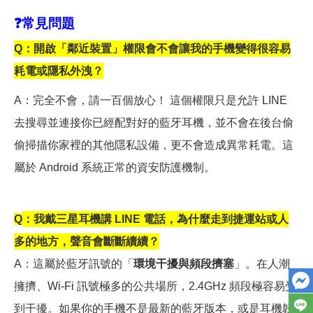
❓
常見問題
Q
：開啟「鄰近裝置」權限會不會讓我的手機變得很容易
耗電或隱私外洩？
A
：完全不會，請一百個放心！ 這個權限只是允許 LINE
去搜尋並連接你已經配對好的藍牙耳機，並不會在後台偷
偷掃描你家裡的其他隱私設備，更不會造成異常耗電。這
屬於 Android 系統正常的資安防護機制。
Q
：我戴三星耳機講 LINE 電話，為什麼走到捷運站或人
多的地方，聲音會斷斷續續？
A
：這屬於藍牙訊號的「
環境干擾與頻段擠塞
」。在人潮
擁擠、Wi-Fi 訊號極多的公共場所，2.4GHz 頻段極容易受
到干擾。如果你的手機不是最新的藍牙版本，或是耳機韌