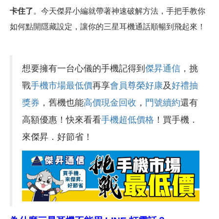
卡住了
。今天傑昇小編就帶著神速破解方法，手把手教你
如何點開隱藏設定，讓你的三星耳機通話順暢到飛起來！
想要擁有一台心儀的手機記得到
傑昇通信
，挑
戰
手機市場最低價
再享
會員尊榮好康
及
好禮抽
獎券
，舊機也能
高價現金回收
，
門號續約
還有
高額優惠！快來看看
手機超低價格
！買手機．
來傑昇．好節省！