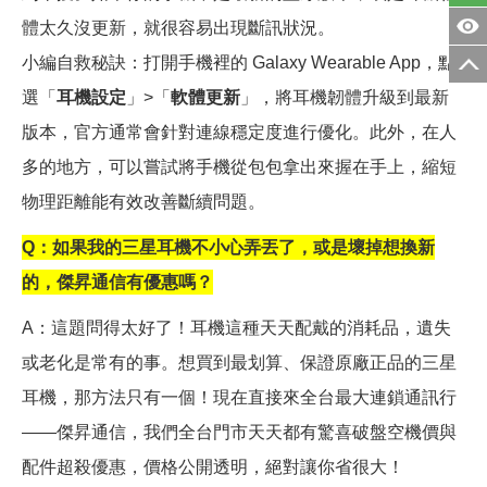
體太久沒更新，就很容易出現斷訊狀況。
小編自救秘訣：打開手機裡的 Galaxy Wearable App，點
選「
耳機設定
」>「
軟體更新
」，將耳機韌體升級到最新
版本，官方通常會針對連線穩定度進行優化。此外，在人
多的地方，可以嘗試將手機從包包拿出來握在手上，縮短
物理距離能有效改善斷續問題。
Q
：如果我的三星耳機不小心弄丟了，或是壞掉想換新
的，傑昇通信有優惠嗎？
A
：這題問得太好了！耳機這種天天配戴的消耗品，遺失
或老化是常有的事。想買到最划算、保證原廠正品的三星
耳機，那方法只有一個！現在直接來全台最大連鎖通訊行
——傑昇通信，我們全台門市天天都有驚喜破盤空機價與
配件超殺優惠，價格公開透明，絕對讓你省很大！