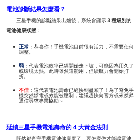
電池診斷結果怎麼看？
三星手機的診斷結果出爐後，系統會顯示
3 種級別
的
電池健康狀態
：
正常
：恭喜你！手機電池目前很有活力，不需要任何
調整。
弱
：代表電池效率已經開始走下坡，可能因為用久了
或環境太熱。此時雖然還能用，但續航力會開始打
折。
不佳
：這代表電池壽命已經快到盡頭了！為了避免手
機突然斷電或效能被壓制，建議趕快向官方或來傑昇
通信尋求專業協助～
延續三星手機電池壽命的 4 大黃金法則
既然都查完手機電池健康度了，要怎麼做才能讓電池