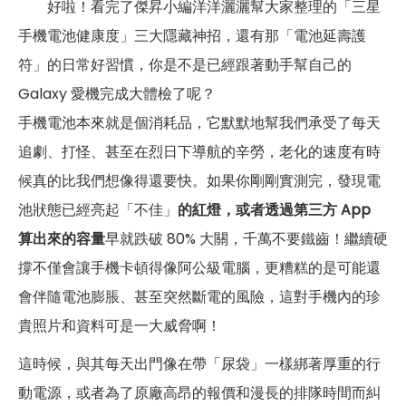
好啦！看完了傑昇小編洋洋灑灑幫大家整理的「三星
手機電池健康度」三大隱藏神招，還有那「電池延壽護
符」的日常好習慣，你是不是已經跟著動手幫自己的
Galaxy 愛機完成大體檢了呢？
手機電池本來就是個消耗品，它默默地幫我們承受了每天
追劇、打怪、甚至在烈日下導航的辛勞，老化的速度有時
候真的比我們想像得還要快。如果你剛剛實測完，發現電
池狀態已經亮起「不佳」
的紅燈，或者透過第三方 App
算出來的容量
早就跌破 80% 大關，千萬不要鐵齒！繼續硬
撐不僅會讓手機卡頓得像阿公級電腦，更糟糕的是可能還
會伴隨電池膨脹、甚至突然斷電的風險，這對手機內的珍
貴照片和資料可是一大威脅啊！
這時候，與其每天出門像在帶「尿袋」一樣綁著厚重的行
動電源，或者為了原廠高昂的報價和漫長的排隊時間而糾