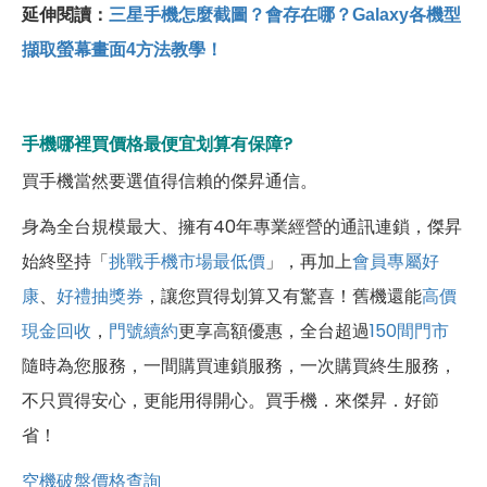
延伸閱讀：
三星手機怎麼截圖？會存在哪？Galaxy各機型
擷取螢幕畫面4方法教學！
手機哪裡買價格最便宜划算有保障?
買手機當然要選值得信賴的傑昇通信。
身為全台規模最大、擁有40年專業經營的通訊連鎖，傑昇
始終堅持「
挑戰手機市場最低價
」，再加上
會員專屬好
康
、
好禮抽獎券
，讓您買得划算又有驚喜！舊機還能
高價
現金回收
，
門號續約
更享高額優惠，全台超過
150間門市
隨時為您服務，一間購買連鎖服務，一次購買終生服務，
不只買得安心，更能用得開心。買手機．來傑昇．好節
省！
空機破盤價格查詢