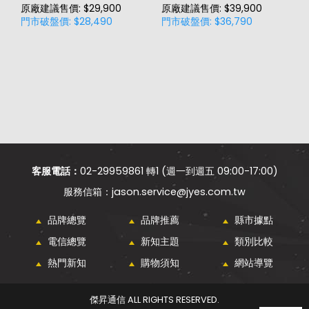
原廠建議售價: $29,900
原廠建議售價: $39,900
原
門市破盤價: $28,490
門市破盤價: $36,790
門
客服電話：
02-29959861 轉1 (週一到週五 09:00-17:00)
jason.service@jyes.com.tw
品牌總覽
品牌推薦
縣市據點
電信總覽
新知主題
類別比較
熱門新知
購物須知
網站導覽
傑昇通信 ALL RIGHTS RESERVED.