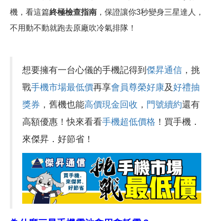
機，看這篇
終極檢查指南
，保證讓你3秒變身三星達人，
不用動不動就跑去原廠吹冷氣排隊！
想要擁有一台心儀的手機記得到
傑昇通信
，挑
戰
手機市場最低價
再享
會員尊榮好康
及
好禮抽
獎券
，舊機也能
高價現金回收
，
門號續約
還有
高額優惠！快來看看
手機超低價格
！買手機．
來傑昇．好節省！