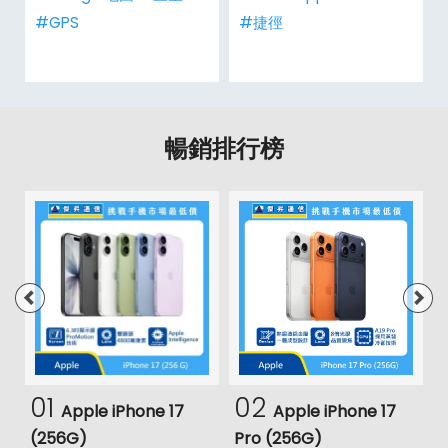
#GPS
#捷徑
暢銷排行榜
01
02
Apple iPhone 17
Apple iPhone 17
(256G)
Pro (256G)
(