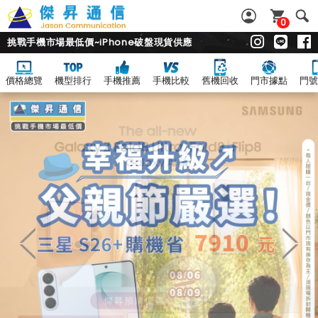
0
挑戰手機市場最低價~iPhone破盤現貨供應
價格總覽
機型排行
手機推薦
手機比較
舊機回收
門市據點
門號