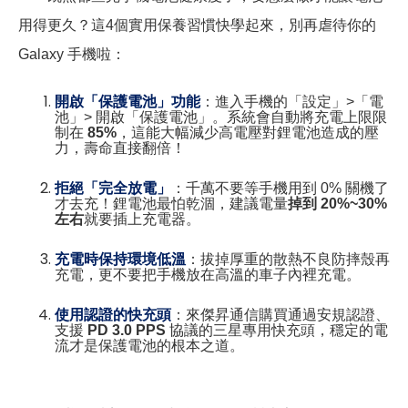
用得更久？這4個實用保養習慣快學起來，別再虐待你的
Galaxy 手機啦：
開啟「保護電池」功能
：進入手機的「設定」>「電
池」> 開啟「保護電池」。系統會自動將充電上限限
制在
85%
，這能大幅減少高電壓對鋰電池造成的壓
力，壽命直接翻倍！
拒絕「完全放電」
：千萬不要等手機用到 0% 關機了
才去充！鋰電池最怕乾涸，建議電量
掉到 20%~30%
左右
就要插上充電器。
充電時保持環境低溫
：拔掉厚重的散熱不良防摔殼再
充電，更不要把手機放在高溫的車子內裡充電。
使用認證的快充頭
：來傑昇通信購買通過安規認證、
支援
PD 3.0 PPS
協議的三星專用快充頭，穩定的電
流才是保護電池的根本之道。