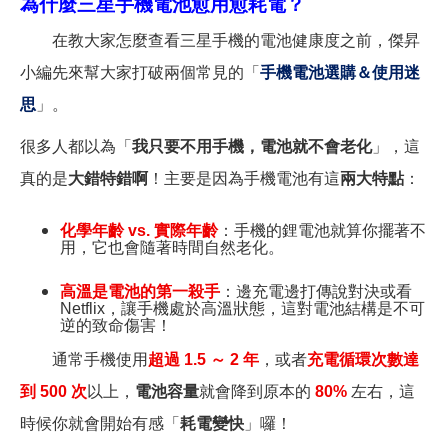
為什麼三星手機電池愈用愈耗電？
在教大家怎麼查看三星手機的電池健康度之前，傑昇
小編先來幫大家打破兩個常見的「
手機電池選購＆使用迷
思
」。
很多人都以為「
我只要不用手機，電池就不會老化
」，這
真的是
大錯特錯啊
！主要是因為手機電池有這
兩大特點
：
化學年齡 vs. 實際年齡
：手機的鋰電池就算你擺著不
用，它也會隨著時間自然老化。
高溫是電池的第一殺手
：邊充電邊打傳說對決或看
Netflix，讓手機處於高溫狀態，這對電池結構是不可
逆的致命傷害！
通常手機使用
超過 1.5 ～ 2 年
，或者
充電循環次數達
到 500 次
以上，
電池容量
就會降到原本的
80%
左右，這
時候你就會開始有感「
耗電變快
」囉！