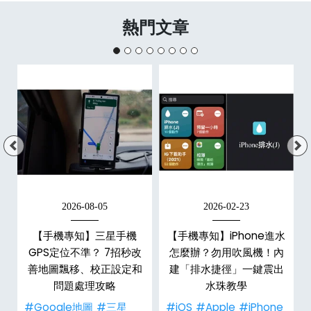
熱門文章
2026-08-05
2026-02-23
白
【手機專知】三星手機
【手機專知】iPhone進水
關
GPS定位不準？ 7招秒改
怎麼辦？勿用吹風機！內
整
善地圖飄移、校正設定和
建「排水捷徑」一鍵震出
問題處理攻略
水珠教學
#Google地圖
#三星
#iOS
#Apple
#iPhone