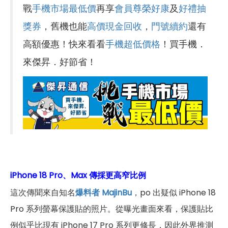
戰
手機市場最低價
再享
會員尊榮好康
及
好禮抽
獎券
，舊機也能
高價現金回收
，
門號續約
還有
高額優惠！快來看看
手機超低價格
！買手機．
來傑昇．好節省！
iPhone 18 Pro、Max 傳採更高窄比例
這次傳聞來自知名
爆料者 MajinBu
，po 出疑似 iPhone 18
Pro 系列螢幕保護貼的照片。從曝光畫面來看，保護貼比
例似乎比現有 iPhone 17 Pro 系列更修長，因此外界推測