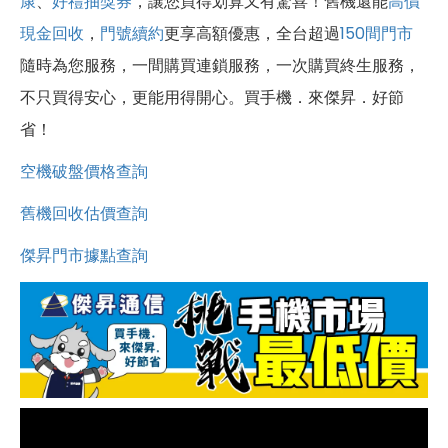
康
、
好禮抽獎券
，讓您買得划算又有驚喜！舊機還能
高價
現金回收
，
門號續約
更享高額優惠，全台超過
150間門市
隨時為您服務，一間購買連鎖服務，一次購買終生服務，
不只買得安心，更能用得開心。買手機．來傑昇．好節
省！
空機破盤價格查詢
舊機回收估價查詢
傑昇門市據點查詢