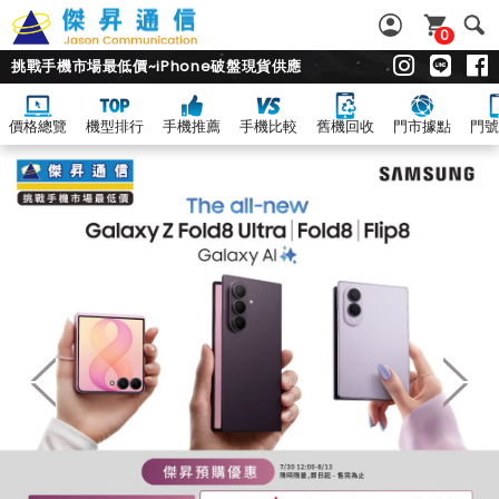
0
挑戰手機市場最低價~iPhone破盤現貨供應
價格總覽
機型排行
手機推薦
手機比較
舊機回收
門市據點
門號