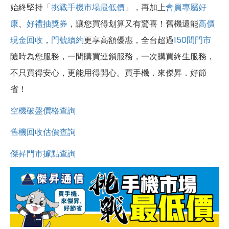
始終堅持「
挑戰手機市場最低價
」，再加上
會員專屬好
康
、
好禮抽獎券
，讓您買得划算又有驚喜！舊機還能
高價
現金回收
，
門號續約
更享高額優惠，全台超過
150間門市
隨時為您服務，一間購買連鎖服務，一次購買終生服務，
不只買得安心，更能用得開心。買手機．來傑昇．好節
省！
空機破盤價格查詢
舊機回收估價查詢
傑昇門市據點查詢