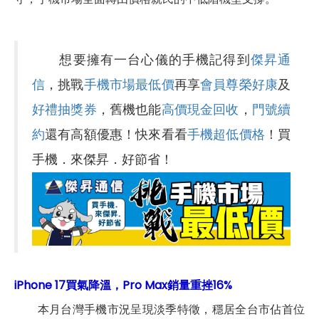
想要擁有一台心儀的手機記得到
傑昇通
信
，挑戰
手機市場最低價
再享
會員尊榮好康
及
好禮抽獎券
，舊機也能
高價現金回收
，
門號續
約
還有高額優惠！快來看看
手機超低價格
！買
手機．來傑昇．好節省！
iPhone 17買氣降溫，Pro Max銷量重挫16%
本月台灣手機市況呈現淡季特徵，穩居全台市佔首位