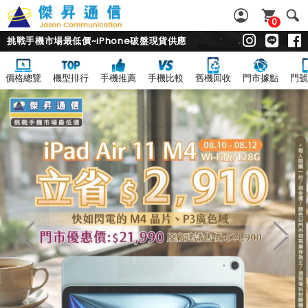
0
挑戰手機市場最低價~iPhone破盤現貨供應
價格總覽
機型排行
手機推薦
手機比較
舊機回收
門市據點
門號