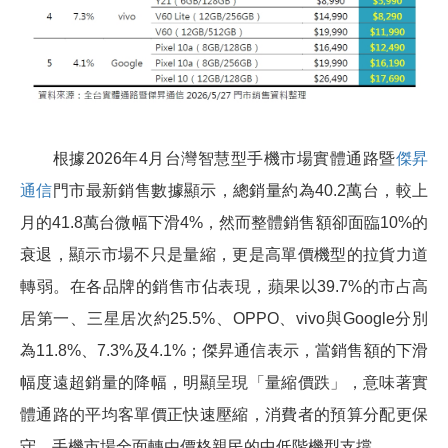
根據2026年4月台灣智慧型手機市場實體通路暨
傑昇
通信
門市最新銷售數據顯示，總銷量約為40.2萬台，較上
月的41.8萬台微幅下滑4%，然而整體銷售額卻面臨10%的
衰退，顯示市場不只是量縮，更是高單價機型的拉貨力道
轉弱。在各品牌的銷售市佔表現，蘋果以39.7%的市占高
居第一、三星居次約25.5%、OPPO、vivo與Google分別
為11.8%、7.3%及4.1%；傑昇通信表示，當銷售額的下滑
幅度遠超銷量的降幅，明顯呈現「量縮價跌」，意味著實
體通路的平均客單價正快速壓縮，消費者的預算分配更保
守，手機市場全面轉由價格親民的中低階機型支撐。