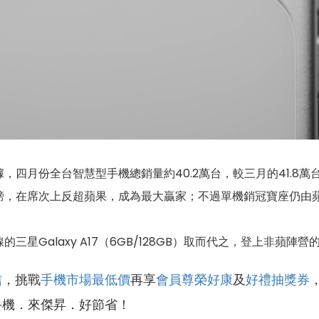
四月份全台智慧型手機總銷量約40.2萬台，較三月的41.8
榜，在席次上反超蘋果，成為最大贏家；不過單機銷冠寶座仍由
星Galaxy A17（6GB/128GB）取而代之，登上非蘋陣營
信
，挑戰
手機市場最低價
再享
會員尊榮好康
及
好禮抽獎券
手機．來傑昇．好節省！