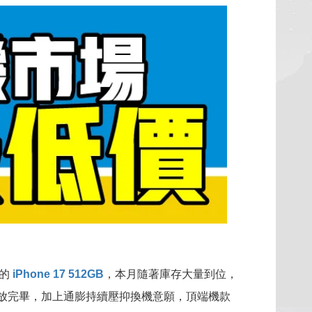
貨的
，本月隨著庫存大量到位，
iPhone 17 512GB
已大致釋放完畢，加上通膨持續壓抑換機意願，頂端機款