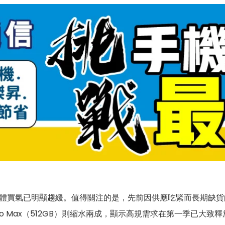
蘋果整體買氣已明顯趨緩。值得關注的是，先前因供應吃緊而長期缺
7 Pro Max（512GB）則縮水兩成，顯示高規需求在第一季