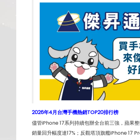
2026年4月台灣手機熱銷TOP20排行榜
儘管iPhone 17系列持續包辦全台前三強，
銷量回升幅度達17%；反觀塔頂旗艦iPhone 1