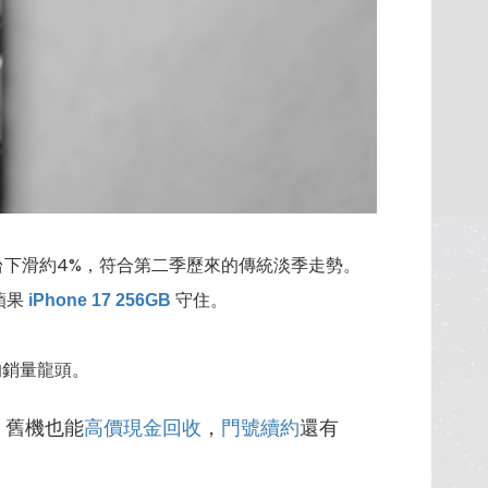
萬台下滑約4%，符合第二季歷來的傳統淡季走勢。
蘋果
守住。
iPhone 17 256GB
的銷量龍頭。
，舊機也能
高價現金回收
，
門號續約
還有