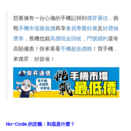
想要擁有一台心儀的手機記得到
傑昇通信
，挑
戰
手機市場最低價
再享
會員尊榮好康
及
好禮抽
獎券
，舊機也能
高價現金回收
，
門號續約
還有
高額優惠！快來看看
手機超低價格
！買手機．
來傑昇．好節省！
No-Code 的定義：到底是什麼？