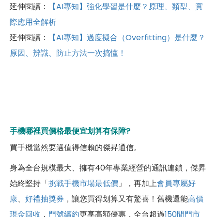
延伸閱讀：
【AI專知】強化學習是什麼？原理、類型、實
際應用全解析
延伸閱讀：
【AI專知】過度擬合（Overfitting）是什麼？
原因、辨識、防止方法一次搞懂！
手機哪裡買價格最便宜划算有保障?
買手機當然要選值得信賴的傑昇通信。
身為全台規模最大、擁有40年專業經營的通訊連鎖，傑昇
始終堅持「
挑戰手機市場最低價
」，再加上
會員專屬好
康
、
好禮抽獎券
，讓您買得划算又有驚喜！舊機還能
高價
現金回收
，
門號續約
更享高額優惠，全台超過
150間門市