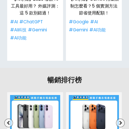
工具最好用？ 外媒評測：
制怎麼看？5 個實測方法
這 5 款別錯過！
節省使用配額！
#AI
#ChatGPT
#Google
#AI
具
#AI科技
#Gemini
#Gemini
#AI功能
#AI功能
暢銷排行榜