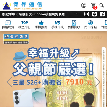
0
挑戰手機市場最低價~iPhone破盤現貨供應
價格總覽
機型排行
手機推薦
手機比較
舊機回收
門市據點
門號