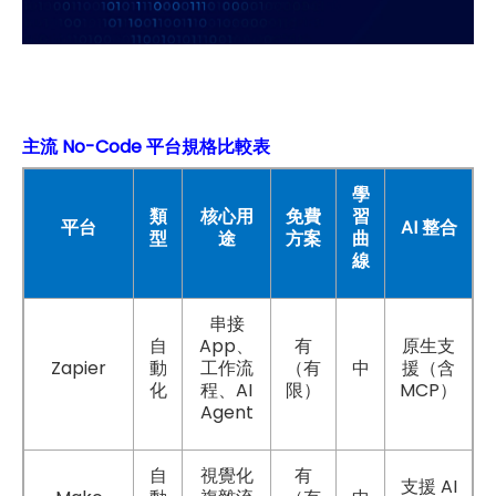
主流 No-Code 平台規格比較表
學
類
核心用
免費
習
AI
平台
整合
型
途
方案
曲
線
串接
App
自
、
有
原生支
Zapier
動
工作流
（有
中
援（含
AI
MCP
化
程、
限）
）
Agent
自
視覺化
有
AI
支援