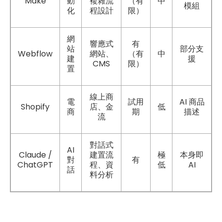
Make
動
複雜流
（有
中
模組
化
程設計
限）
網
響應式
有
站
部分支
Webflow
網站、
（有
中
建
援
CMS
限）
置
線上商
AI
電
試用
商品
Shopify
店、金
低
商
期
描述
流
對話式
AI
Claude /
建置流
極
本身即
對
有
ChatGPT
AI
程、資
低
話
料分析