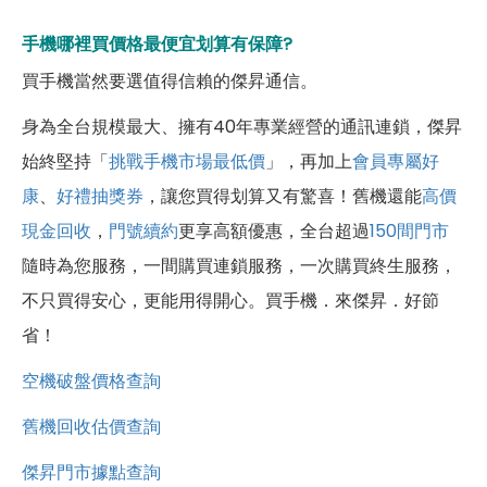
手機哪裡買價格最便宜划算有保障?
買手機當然要選值得信賴的傑昇通信。
身為全台規模最大、擁有40年專業經營的通訊連鎖，傑昇
始終堅持「
挑戰手機市場最低價
」，再加上
會員專屬好
康
、
好禮抽獎券
，讓您買得划算又有驚喜！舊機還能
高價
現金回收
，
門號續約
更享高額優惠，全台超過
150間門市
隨時為您服務，一間購買連鎖服務，一次購買終生服務，
不只買得安心，更能用得開心。買手機．來傑昇．好節
省！
空機破盤價格查詢
舊機回收估價查詢
傑昇門市據點查詢