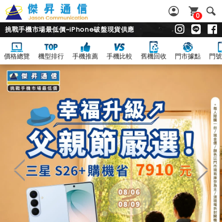
0
挑戰手機市場最低價~iPhone破盤現貨供應
價格總覽
機型排行
手機推薦
手機比較
舊機回收
門市據點
門號