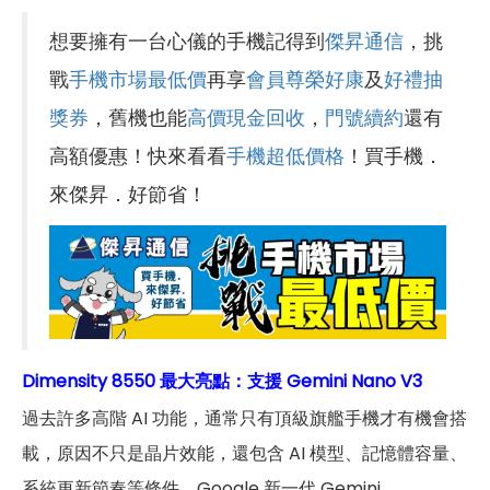
想要擁有一台心儀的手機記得到
傑昇通信
，挑
戰
手機市場最低價
再享
會員尊榮好康
及
好禮抽
獎券
，舊機也能
高價現金回收
，
門號續約
還有
高額優惠！快來看看
手機超低價格
！買手機．
來傑昇．好節省！
Dimensity 8550 最大亮點：支援 Gemini Nano V3
過去許多高階 AI 功能，通常只有頂級旗艦手機才有機會搭
載，原因不只是晶片效能，還包含 AI 模型、記憶體容量、
系統更新節奏等條件。Google 新一代 Gemini