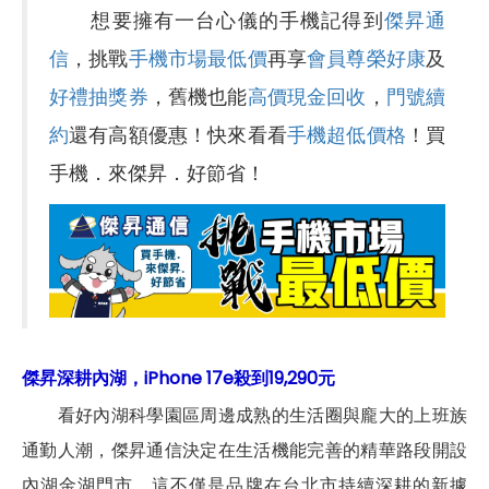
想要擁有一台心儀的手機記得到
傑昇通
信
，挑戰
手機市場最低價
再享
會員尊榮好康
及
好禮抽獎券
，舊機也能
高價現金回收
，
門號續
約
還有高額優惠！快來看看
手機超低價格
！買
手機．來傑昇．好節省！
傑昇深耕內湖，iPhone 17e殺到19,290元
看好內湖科學園區周邊成熟的生活圈與龐大的上班族
通勤人潮，傑昇通信決定在生活機能完善的精華路段開設
內湖金湖門市，這不僅是品牌在台北市持續深耕的新據