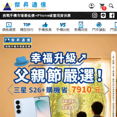
0
挑戰手機市場最低價~iPhone破盤現貨供應
價格總覽
機型排行
手機推薦
手機比較
舊機回收
門市據點
門號