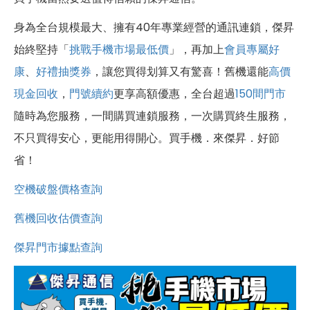
身為全台規模最大、擁有40年專業經營的通訊連鎖，傑昇
始終堅持「
挑戰手機市場最低價
」，再加上
會員專屬好
康
、
好禮抽獎券
，讓您買得划算又有驚喜！舊機還能
高價
現金回收
，
門號續約
更享高額優惠，全台超過
150間門市
隨時為您服務，一間購買連鎖服務，一次購買終生服務，
不只買得安心，更能用得開心。買手機．來傑昇．好節
省！
空機破盤價格查詢
舊機回收估價查詢
傑昇門市據點查詢