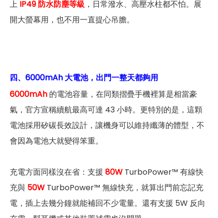
上
IP49 防水防塵等級
，日常潑水、高壓水柱都不怕。展
開大螢幕用，也不用一直提心吊膽。
四、6000mAh 大電池，出門一整天都夠用
6000mAh
的電池容量，在同類摺疊手機裡算是相當豪
氣，官方宣稱續航最高可達 43 小時。更特別的是，這顆
電池採用矽碳長效設計，讓機身可以維持纖薄的體型，不
會因為電池大就變得笨重。
充電方面同樣沒在省：支援
80W
TurboPower™ 有線快
充與
50W
TurboPower™ 無線快充，就算出門前忘記充
電，插上去幾分鐘就能補回不少電量。還有支援 5W 反向