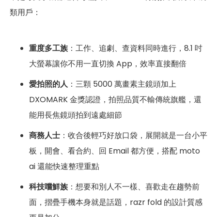
類用戶：
重度多工族
：工作、追劇、查資料同時進行，8.1 吋
大螢幕讓你不用一直切換 App，效率直接翻倍
愛拍照的人
：三顆 5000 萬畫素主鏡頭加上
DXOMARK 金獎認證，拍照品質不輸傳統旗艦，還
能用長焦鏡頭拍到遠處細節
商務人士
：收合後輕巧好放口袋，展開就是一台小平
板，開會、看合約、回 Email 都方便，搭配 moto
ai 還能快速整理重點
科技嚐鮮族
：想要和別人不一樣、喜歡走在趨勢前
面，摺疊手機本身就是話題，razr fold 的設計質感