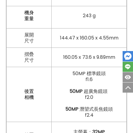
機身
243 g
重量
展開
144.47 x 160.05 x 4.55mm
尺寸
摺疊
160.05 x 73.6 x 9.89mm
尺寸
50MP 標準鏡頭
f1.6
後置
50MP
超廣角鏡頭 ​
相機
f2.0
​​​​​50MP
潛望式長焦鏡頭
f2.4
主螢幕：
32MP