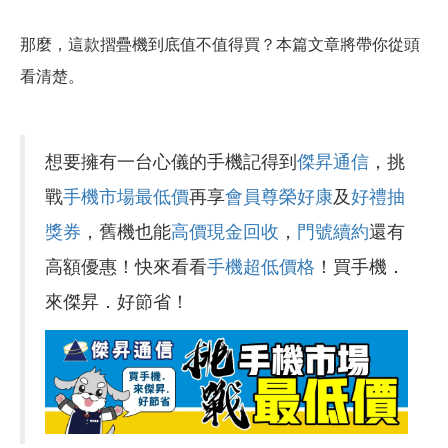
那麼，這款摺疊機到底值不值得買？本篇文章將帶你從頭
看清楚。
想要擁有一台心儀的手機記得到
傑昇通信
，挑
戰
手機市場最低價
再享
會員尊榮好康
及
好禮抽
獎券
，舊機也能
高價現金回收
，
門號續約
還有
高額優惠！快來看看
手機超低價格
！買手機．
來傑昇．好節省！