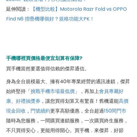
延伸閱讀：
【機型比較】Motorola Razr Fold vs OPPO
Find N6 摺疊機哪個好？規格功能大PK！
手機哪裡買價格最便宜划算有保障?
買手機當然要選值得信賴的傑昇通信。
身為全台規模最大、擁有40年專業經營的通訊連鎖，傑昇
始終堅持「
挑戰手機市場最低價
」，再加上
會員專屬好
康
、
好禮抽獎券
，讓您買得划算又有驚喜！舊機還能
高價
現金回收
，
門號續約
更享高額優惠，全台超過
150間門市
隨時為您服務，一間購買連鎖服務，一次購買終生服務，
不只買得安心，更能用得開心。買手機．來傑昇．好節