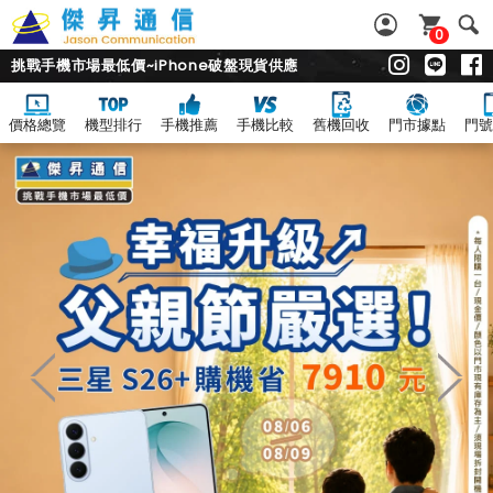
0
挑戰手機市場最低價~iPhone破盤現貨供應
價格總覽
機型排行
手機推薦
手機比較
舊機回收
門市據點
門號