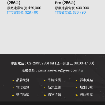
(256G)
Pro (256G)
(
原廠建議售價: $29,900
原廠建議售價: $39,900
原
門市破盤價: $28,490
門市破盤價: $36,790
門
價
客服電話：
02-29959861 轉1 (週一到週五 09:00-17:00)
jason.service@jyes.com.tw
品牌總覽
品牌推薦
縣市據點
電信總覽
新知主題
類別比較
熱門新知
購物須知
網站導覽