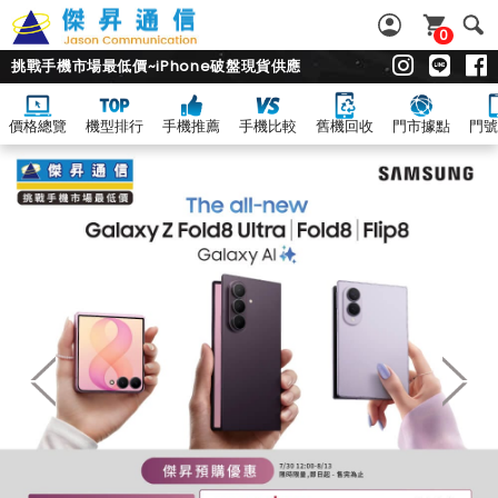
0
挑戰手機市場最低價~iPhone破盤現貨供應
價格總覽
機型排行
手機推薦
手機比較
舊機回收
門市據點
門號