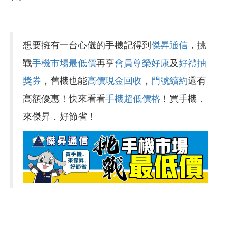
想要擁有一台心儀的手機記得到
傑昇通信
，挑
戰
手機市場最低價
再享
會員尊榮好康
及
好禮抽
獎券
，舊機也能
高價現金回收
，
門號續約
還有
高額優惠！快來看看
手機超低價格
！買手機．
來傑昇．好節省！