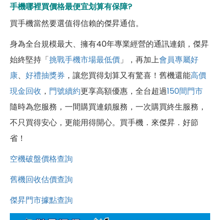
手機哪裡買價格最便宜划算有保障?
買手機當然要選值得信賴的傑昇通信。
身為全台規模最大、擁有40年專業經營的通訊連鎖，傑昇
始終堅持「
挑戰手機市場最低價
」，再加上
會員專屬好
康
、
好禮抽獎券
，讓您買得划算又有驚喜！舊機還能
高價
現金回收
，
門號續約
更享高額優惠，全台超過
150間門市
隨時為您服務，一間購買連鎖服務，一次購買終生服務，
不只買得安心，更能用得開心。買手機．來傑昇．好節
省！
空機破盤價格查詢
舊機回收估價查詢
傑昇門市據點查詢