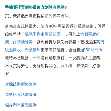
手機哪裡買價格最便宜划算有保障?
買手機當然要選值得信賴的傑昇通信。
身為全台規模最大、擁有40年專業經營的通訊連鎖，傑昇
始終堅持「
挑戰手機市場最低價
」，再加上
會員專屬好
康
、
好禮抽獎券
，讓您買得划算又有驚喜！舊機還能
高價
現金回收
，
門號續約
更享高額優惠，全台超過
150間門市
隨時為您服務，一間購買連鎖服務，一次購買終生服務，
不只買得安心，更能用得開心。買手機．來傑昇．好節
省！
空機破盤價格查詢
舊機回收估價查詢
傑昇門市據點查詢