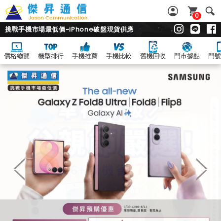
0
挑戰手機市場最低價~iPhone破盤現貨供應
價格總覽
機型排行
手機推薦
手機比較
舊機回收
門市據點
門號