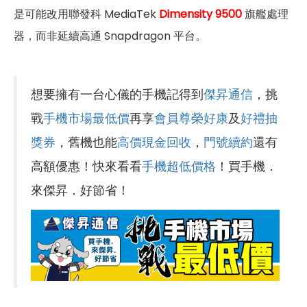
是可能改用聯發科 MediaTek
Dimensity 9500
旗艦處理
器，而非延續高通 Snapdragon 平台。
想要擁有一台心儀的手機記得到
傑昇通信
，挑
戰
手機市場最低價
再享
會員尊榮好康
及
好禮抽
獎券
，舊機也能
高價現金回收
，
門號續約
還有
高額優惠！快來看看
手機超低價格
！買手機．
來傑昇．好節省！