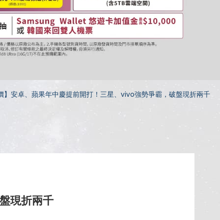
本週降價】安卓、蘋果年中慶提前開打！三星、vivo強勢爭霸，破盤現折兩千
破盤現折兩千