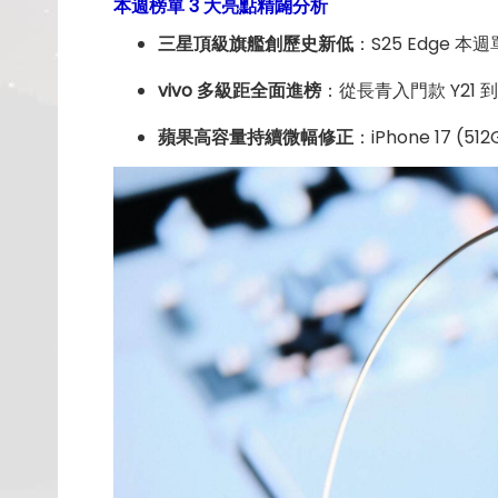
本週榜單 3 大亮點精闢分析
三星頂級旗艦創歷史新低
：S25 Edge 
vivo 多級距全面進榜
：從長青入門款 Y21
蘋果高容量持續微幅修正
：iPhone 1