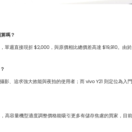
划算嗎？
512G)，單週直接現折 $2,000，與原價相比總價差高達 $19,
者？
熱愛攝影、追求強大效能與夜拍的使用者；而 vivo Y21 則定
響，高容量機型適度調整價格能吸引更多有儲存焦慮的買家，目