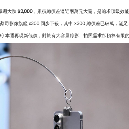
本週單週大跌
$2,000
，累積總價差逼近兩萬元大關，是追求頂級效
 到蔡司影像旗艦 x300 同步下殺，其中 X300 總價差已破萬，
7 (512G) 本週再現新低價，對於有大容量錄影、拍照需求卻預算