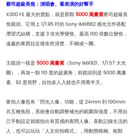
蔡司超級長焦：演唱會、看表演的好幫手
X300 FE 最大的賣點，就是那顆
5000 萬畫素
蔡司超級長
焦鏡頭。它用上 1/1.95 吋的 Sony IMX882 感光元件搭配
潛望式結構，支援 3 倍光學變焦、最高 100 倍數位變焦，
遠處的東西拉近後依然清楚、不糊成一團。
主鏡頭一樣是
5000 萬畫素
（Sony IMX921、f/1.57 大光
圈），再加一顆 110 度的超廣角，前鏡頭則是 5000 萬畫
素、92 度視野，自拍多人入鏡也不用喬半天。
夜拍人像也有「閃光人像」功能，從 24mm 到 100mm
共五種焦段，系統會自動調整補光的範圍與強度，不用自
己手動設定就能拍出有質感的夜間人像。喜歡記錄生活的
人，也可以玩玩「人文街拍模式」，用動態模糊、粗顆