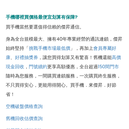
手機哪裡買價格最便宜划算有保障?
買手機當然要選值得信賴的傑昇通信。
身為全台規模最大、擁有40年專業經營的通訊連鎖，傑昇
始終堅持「
挑戰手機市場最低價
」，再加上
會員專屬好
康
、
好禮抽獎券
，讓您買得划算又有驚喜！舊機還能
高價
現金回收
，
門號續約
更享高額優惠，全台超過
150間門市
隨時為您服務，一間購買連鎖服務，一次購買終生服務，
不只買得安心，更能用得開心。買手機．來傑昇．好節
省！
空機破盤價格查詢
舊機回收估價查詢