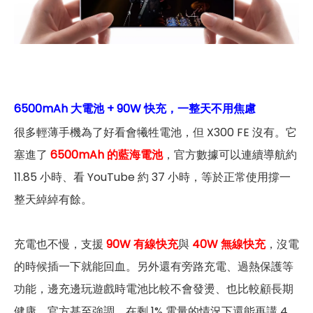
6500mAh 大電池 + 90W 快充，一整天不用焦慮
很多輕薄手機為了好看會犧牲電池，但 X300 FE 沒有。它
塞進了
6500mAh 的藍海電池
，官方數據可以連續導航約
11.85 小時、看 YouTube 約 37 小時，等於正常使用撐一
整天綽綽有餘。
充電也不慢，支援
90W 有線快充
與
40W 無線快充
，沒電
的時候插一下就能回血。另外還有旁路充電、過熱保護等
功能，邊充邊玩遊戲時電池比較不會發燙、也比較顧長期
健康。官方甚至強調，在剩 1% 電量的情況下還能再講 4