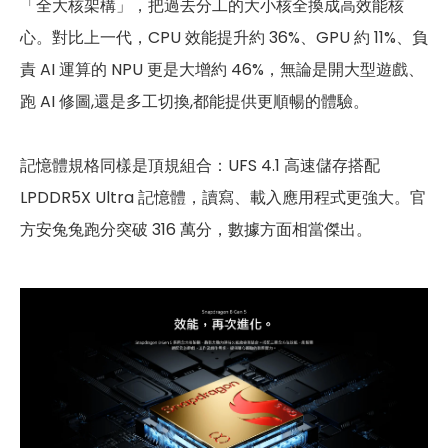
「全大核架構」，把過去分工的大小核全換成高效能核
心。對比上一代，CPU 效能提升約 36%、GPU 約 11%、負
責 AI 運算的 NPU 更是大增約 46%，無論是開大型遊戲、
跑 AI 修圖,還是多工切換,都能提供更順暢的體驗。
記憶體規格同樣是頂規組合：UFS 4.1 高速儲存搭配
LPDDR5X Ultra 記憶體，讀寫、載入應用程式更強大。官
方安兔兔跑分突破 316 萬分，數據方面相當傑出。