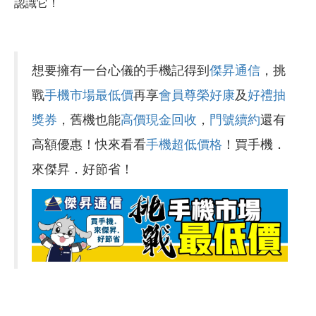
認識它！
想要擁有一台心儀的手機記得到
傑昇通信
，挑
戰
手機市場最低價
再享
會員尊榮好康
及
好禮抽
獎券
，舊機也能
高價現金回收
，
門號續約
還有
高額優惠！快來看看
手機超低價格
！買手機．
來傑昇．好節省！