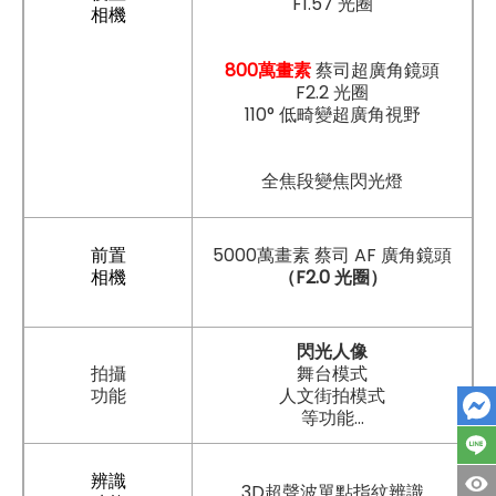
F1.57 光圈
相機
800萬畫素
蔡司超廣角鏡頭
F2.2 光圈
110° 低畸變超廣角視野
全焦段變焦閃光燈
前置
5000萬畫素 蔡司 AF 廣角鏡頭
相機
（F2.0
光圈）
閃光人像
拍攝
舞台模式
功能
人文街拍模式
等功能...
辨識
3D超聲波單點指紋辨識