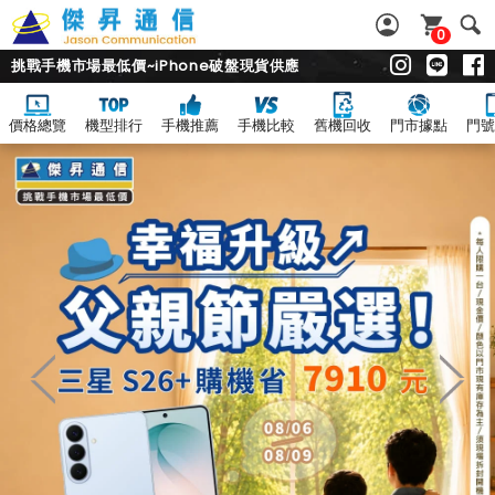
0
挑戰手機市場最低價~iPhone破盤現貨供應
價格總覽
機型排行
手機推薦
手機比較
舊機回收
門市據點
門號