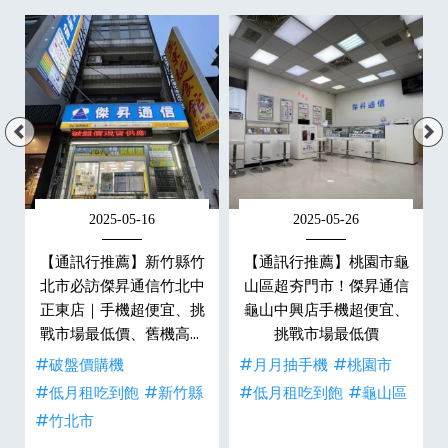
2025-05-16
2025-05-26
楠
【通訊行推薦】新竹縣竹
【通訊行推薦】桃園市龜
傑
北市必訪傑昇通信竹北中
山區超夯門市！傑昇通信
好
正東店｜手機超便宜、挑
龜山中興店手機超便宜、
戰市場最低價、舊機高價
挑戰市場最低價
現金回收
#破盤價購機
#月月抽手機
#桃園市
#低月租吃到飽
#新竹縣
#低月租吃到飽
#龜山區
#竹北市