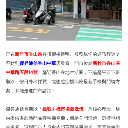
正在
新竹市香山區
尋找價格透明、服務親切的通訊行嗎？
不妨到
傑昇通信香山中華
店看看！門市位於
新竹市香山區
中華路五段14號
，鄰近香山在地生活圈，不論是平日下班
順路、假日外出採買，或想趁空檔比較最新手機與門號方
案，都能走進門市諮詢~
傑昇通信長期以「
挑戰手機市場最低價
」為核心理念，店
內提供多款熱門品牌手機空機，價格公開清楚、選擇也相
當多元。現場門市人員會依照不同使用需求、預算條件與