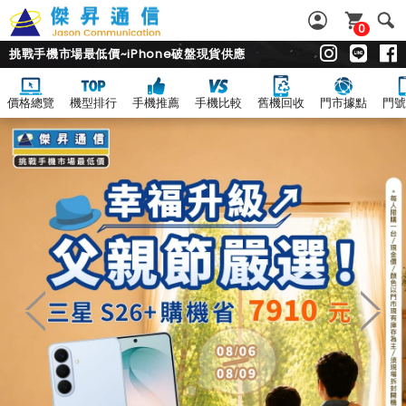
0
挑戰手機市場最低價~iPhone破盤現貨供應
價格總覽
機型排行
手機推薦
手機比較
舊機回收
門市據點
門號