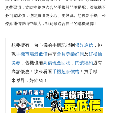
資費習慣，協助推薦更適合的手機與門號搭配，讓購機不
必到處比價，也能買得更安心、更划算。想換新手機，來
傑昇通信香山中華店，找到最適合自己的購機選擇！
想要擁有一台心儀的手機記得到
傑昇通信
，挑
戰
手機市場最低價
再享
會員尊榮好康
及
好禮抽
獎券
，舊機也能
高價現金回收
，
門號續約
還有
高額優惠！快來看看
手機超低價格
！買手機．
來傑昇．好節省！