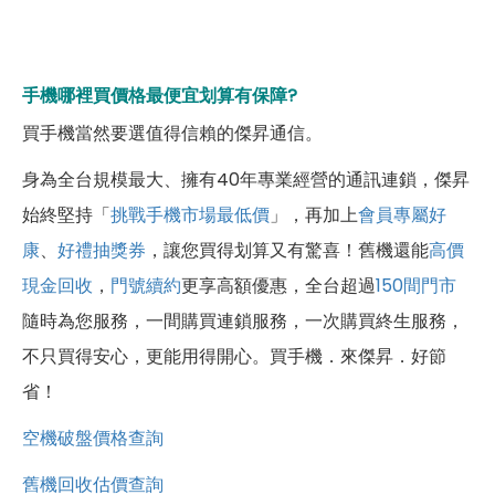
手機哪裡買價格最便宜划算有保障?
買手機當然要選值得信賴的傑昇通信。
身為全台規模最大、擁有40年專業經營的通訊連鎖，傑昇
始終堅持「
挑戰手機市場最低價
」，再加上
會員專屬好
康
、
好禮抽獎券
，讓您買得划算又有驚喜！舊機還能
高價
現金回收
，
門號續約
更享高額優惠，全台超過
150間門市
隨時為您服務，一間購買連鎖服務，一次購買終生服務，
不只買得安心，更能用得開心。買手機．來傑昇．好節
省！
空機破盤價格查詢
舊機回收估價查詢