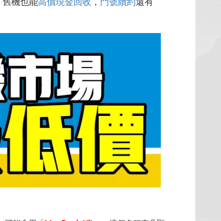
，舊機也能
高價現金回收
，
門號續約
還有