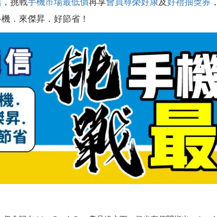
信
，挑戰
手機市場最低價
再享
會員尊榮好康
及
好禮抽獎券
手機．來傑昇．好節省！