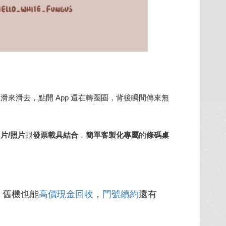
來滑去，點開 App 還在轉圈圈，背後瞬間傳來無
片/照片
跟
發票載具結合
，
簡單客製化專屬
的
條碼桌
，舊機也能
高價現金回收
，
門號續約
還有