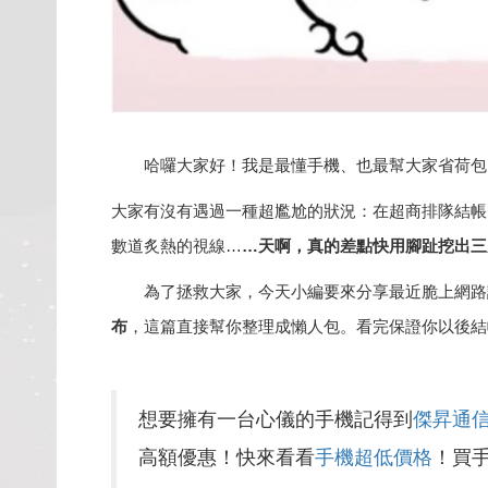
哈囉大家好！我是最懂手機、也最幫大家省荷包
大家有沒有遇過一種超尷尬的狀況：在超商排隊結帳
數道炙熱的視線…
…
天啊，真的差點快用腳趾挖出三
為了拯救大家，今天小編要來分享最近脆上網路
布
，這篇直接幫你整理成懶人包。看完保證你以後結
想要擁有一台心儀的手機記得到
傑昇通
高額優惠！快來看看
手機超低價格
！買