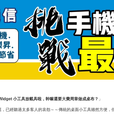
idget 小工具放載具啦，幹嘛還要大費周章做成桌布？
」
巡，已經聽過太多客人的哀怨～～傳統的桌面小工具雖然方便，