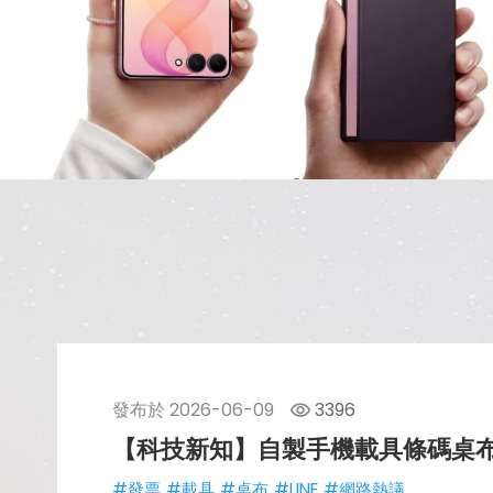
發布於
2026-06-09
3396
【科技新知】自製手機載具條碼桌布
#發票
#載具
#桌布
#LINE
#網路熱議