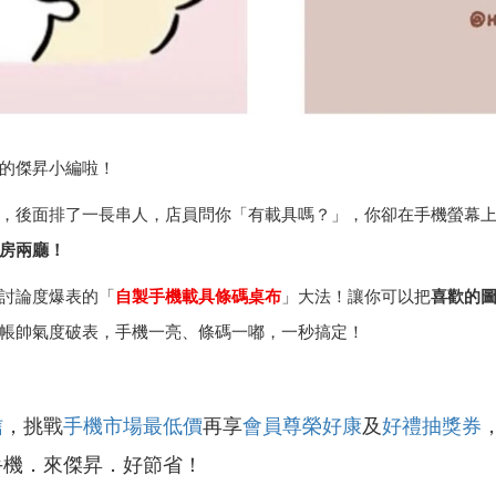
的傑昇小編啦！
，後面排了一長串人，店員問你「有載具嗎？」，你卻在手機螢幕上滑
房兩廳！
討論度爆表的「
自製手機載具條碼桌布
」大法！讓你可以把
喜歡的圖
帳帥氣度破表，手機一亮、條碼一嘟，一秒搞定！
信
，挑戰
手機市場最低價
再享
會員尊榮好康
及
好禮抽獎券
手機．來傑昇．好節省！