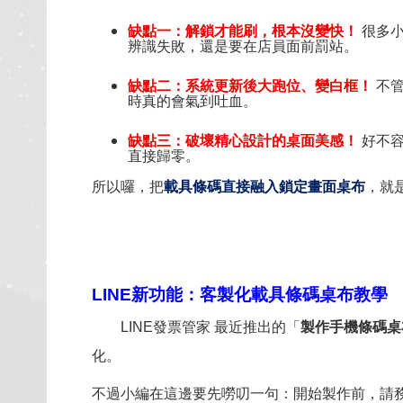
缺點一：解鎖才能刷，根本沒變快！
很多小
辨識失敗，還是要在店員面前罰站。
缺點二：系統更新後大跑位、變白框！
不管
時真的會氣到吐血。
缺點三：破壞精心設計的桌面美感！
好不容
直接歸零。
所以囉，把
載具條碼直接融入鎖定畫面桌布
，就
LINE
新功能：客製化載具條碼桌布教學
LINE發票管家 最近推出的「
製作手機條碼桌
化。
不過小編在這邊要先嘮叨一句：開始製作前，請務