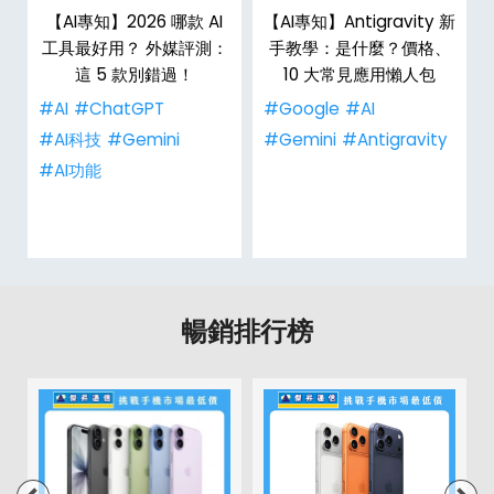
y
【AI專知】2026 哪款 AI
【AI專知】Antigravity 新
大
工具最好用？ 外媒評測：
手教學：是什麼？價格、
這 5 款別錯過！
10 大常見應用懶人包
#AI
#ChatGPT
#Google
#AI
y
#AI科技
#Gemini
#Gemini
#Antigravity
#AI功能
暢銷排行榜