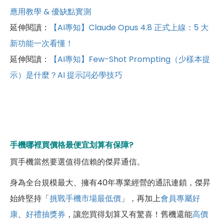
應用教學 & 優缺點實測
延伸閱讀：
【AI專知】Claude Opus 4.8 正式上線：5 大
新功能一次看懂！
延伸閱讀：
【AI專知】Few-Shot Prompting（少樣本提
示）是什麼？AI 提示詞必學技巧
手機哪裡買價格最便宜划算有保障?
買手機當然要選值得信賴的傑昇通信。
身為全台規模最大、擁有40年專業經營的通訊連鎖，傑昇
始終堅持「
挑戰手機市場最低價
」，再加上
會員專屬好
康
、
好禮抽獎券
，讓您買得划算又有驚喜！舊機還能
高價