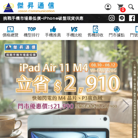
0
挑戰手機市場最低價~iPhone破盤現貨供應
價格總覽
機型排行
手機推薦
手機比較
舊機回收
門市據點
門號