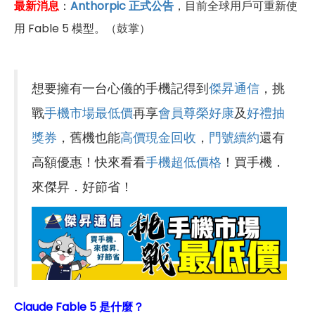
最新消息
：
Anthorpic 正式公告
，目前全球用戶可重新使
用 Fable 5 模型。（鼓掌）
想要擁有一台心儀的手機記得到
傑昇通信
，挑
戰
手機市場最低價
再享
會員尊榮好康
及
好禮抽
獎券
，舊機也能
高價現金回收
，
門號續約
還有
高額優惠！快來看看
手機超低價格
！買手機．
來傑昇．好節省！
Claude Fable 5 是什麼？