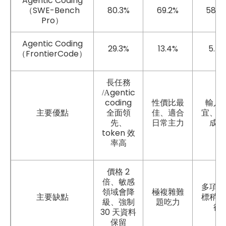
Agentic Coding
（SWE-Bench
80.3%
69.2%
58.6
Pro）
Agentic Coding
29.3%
13.4%
5.7%
（FrontierCode）
長任務
gentic
/A
coding
性價比最
輸入
主要優點
全面領
佳、適合
宜、生
先、
日常主力
成熟
token
效
率高
2
價格
倍、敏感
多項硬
領域會降
極複雜難
主要缺點
標稍嫌
級、強制
題吃力
後
30
天資料
保留