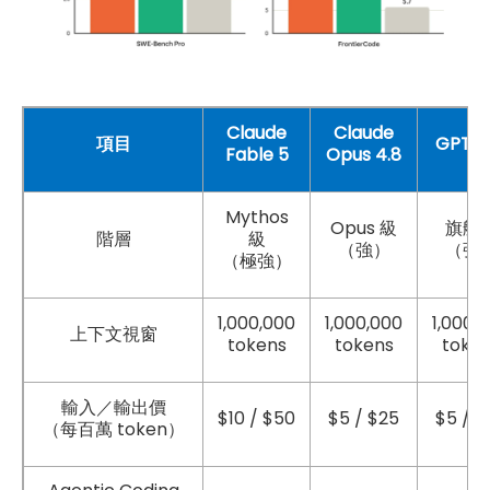
Claude
Claude
GPT-5
項目
Fable 5
Opus 4.8
Mythos
Opus
級
旗艦
階層
級
（強）
（強
（極強）
1,000,000
1,000,000
1,000,
上下文視窗
tokens
tokens
toke
輸入／輸出價
$10 / $50
$5 / $25
$5 / $
token
（每百萬
）